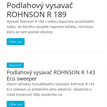
Podlahový vysavač
pračky,
ROHNSON R 189
televize,
Vysavač Rohnson R 189 s velkou kapacitou prachového
sáčku, do kterého vysajete naprosto každou, nečistotu,
notebooky,
která se vám postaví docesty.
Čtěte více
mobilní
telefony,
Vysavače
kávovary,
Podlahový vysavač ROHNSON R 143
Eco sweeper
bazény
Hlavní výhodou bezsáčkového vysavače Rohnson R 143
Eco sweeper je především jeho výkonnst, skladnost a
nízká hmotnost! Díky zásobníku na
Nejlepší
elektronika
Čtěte více