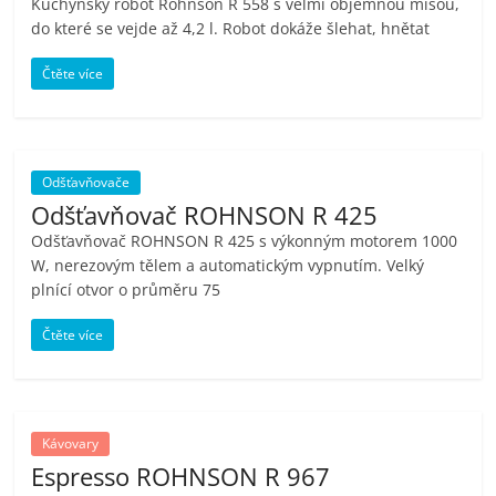
Kuchyňský robot Rohnson R 558 s velmi objemnou mísou,
do které se vejde až 4,2 l. Robot dokáže šlehat, hnětat
Čtěte více
Odšťavňovače
Odšťavňovač ROHNSON R 425
Odšťavňovač ROHNSON R 425 s výkonným motorem 1000
W, nerezovým tělem a automatickým vypnutím. Velký
plnící otvor o průměru 75
Čtěte více
Kávovary
Espresso ROHNSON R 967