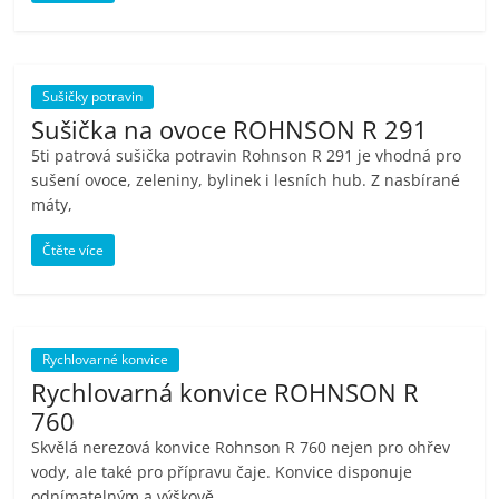
porovnání
Elektro
OK,
recenze,
Sušičky potravin
pračky,
Sušička na ovoce ROHNSON R 291
televize,
5ti patrová sušička potravin Rohnson R 291 je vhodná pro
notebooky,
sušení ovoce, zeleniny, bylinek i lesních hub. Z nasbírané
mobilní
máty,
telefony,
Čtěte více
kávovary,
bazény
Rychlovarné konvice
Rychlovarná konvice ROHNSON R
760
Skvělá nerezová konvice Rohnson R 760 nejen pro ohřev
vody, ale také pro přípravu čaje. Konvice disponuje
odnímatelným a výškově