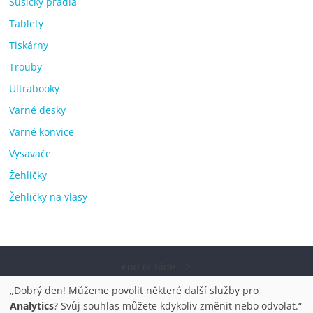
Sušičky prádla
Tablety
Tiskárny
Trouby
Ultrabooky
Varné desky
Varné konvice
Vysavače
Žehličky
Žehličky na vlasy
end of hide -->
Copyright © 2026
Elektro OK – nejlepší elektronika porovnání,
„Dobrý den! Můžeme povolit některé další služby pro
pračky, televize, notebooky, mobilní telefony, kávovary,
Analytics
? Svůj souhlas můžete kdykoliv změnit nebo odvolat.“