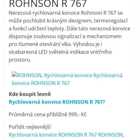
ROHNSON R 767
pračky,
Nerezová rychlovarná konvice Rohnson R 767 se
může pochlubit krásným designem, termoregulací
televize,
a funkcí udržení teploty. Dále tato nerezová konvice
disponuje zvukovou signalizací a mechanizmem
notebooky,
pro tlumené otevírání víka. Výhodou je i
vícebarevná LED světelná indikace vnitřního
mobilní
prostoru.
telefony,
kávovary,
Kde koupit levně
Rychlovarná konvice ROHNSON R 767
?
bazény
Průměrná cena přibližně 999,- Kč
Pořídit nejlevnější
Nejlepší
Rychlovarná konvice ROHNSON R 767 ROHNSON,
elektronika