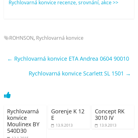
Rychlovarná konvice recenze, srovnání, akce >>
porovnání
Elektro
OK,
recenze,
pračky,
ROHNSON
,
Rychlovarná konvice
televize,
notebooky,
mobilní
←
Rychlovarná konvice ETA Andrea 0604 90010
telefony,
kávovary,
Rychlovarná konvice Scarlett SL 1501
→
bazény
Rychlovarná
Gorenje K 12
Concept RK
konvice
E
3010 IV
Moulinex BY
13.9.2013
13.9.2013
540D30