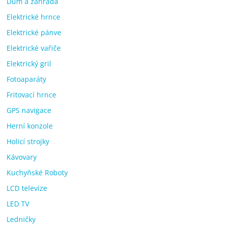
Dům a zahrada
Elektrické hrnce
Elektrické pánve
Elektrické vařiče
Elektrický gril
Fotoaparáty
Fritovací hrnce
GPS navigace
Herní konzole
Holicí strojky
Kávovary
Kuchyňské Roboty
LCD televize
LED TV
Ledničky