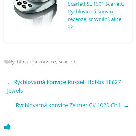
porovnání
Scarlett SL 1501 Scarlett,
Elektro
Rychlovarná konvice
OK,
recenze, srovnání, akce
recenze,
>>
pračky,
televize,
notebooky,
mobilní
Rychlovarná konvice
,
Scarlett
telefony,
kávovary,
bazény
←
Rychlovarná konvice Russell Hobbs 18627
Jewels
Rychlovarná konvice Zelmer CK 1020 Chili
→