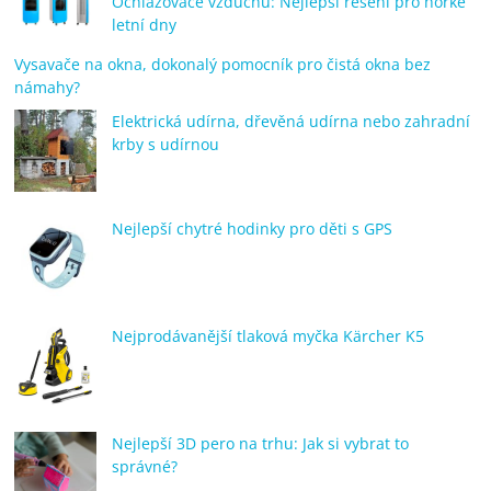
Ochlazovače vzduchu: Nejlepší řešení pro horké
letní dny
Vysavače na okna, dokonalý pomocník pro čistá okna bez
námahy?
Elektrická udírna, dřevěná udírna nebo zahradní
krby s udírnou
Nejlepší chytré hodinky pro děti s GPS
Nejprodávanější tlaková myčka Kärcher K5
Nejlepší 3D pero na trhu: Jak si vybrat to
správné?