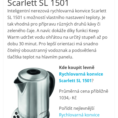
Scarlett SL 1501
pračky,
Inteligentní nerezová rychlovarná konvice Scarlett
SL 1501 s možností vlastního nastavení teploty. Je
televize,
tak vhodná pro přípravu různých druhů kávy či
zeleného čaje. A navíc dokáže díky funkci Keep
notebooky,
Warm udržet vodu ohřátou na určitý stupeň až po
dobu 30 minut. Pro lepší orientaci má snadno
mobilní
čitelný oboustranný vodoznak a podsvětlená
tlačítka teplot na hlavním panelu.
telefony,
Kde koupit levně
Rychlovarná konvice
kávovary,
Scarlett SL 1501
?
Průměrná cena přibližně
bazény
1034,- Kč
Pořídit nejlevnější
Nejlepší
Rychlovarná konvice
elektronika