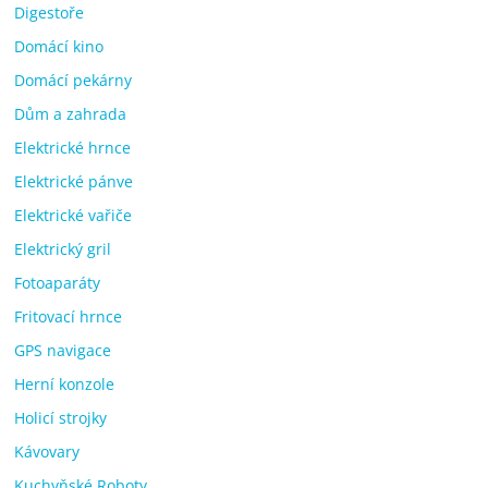
Digestoře
Domácí kino
Domácí pekárny
Dům a zahrada
Elektrické hrnce
Elektrické pánve
Elektrické vařiče
Elektrický gril
Fotoaparáty
Fritovací hrnce
GPS navigace
Herní konzole
Holicí strojky
Kávovary
Kuchyňské Roboty