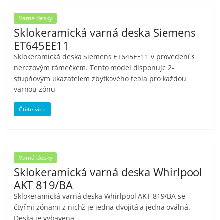
Varné desky
Sklokeramická varná deska Siemens
ET645EE11
Sklokeramická deska Siemens ET645EE11 v provedení s
nerezovým rámečkem. Tento model disponuje 2-
stupňovým ukazatelem zbytkového tepla pro každou
varnou zónu
Čtěte více
Varné desky
Sklokeramická varná deska Whirlpool
AKT 819/BA
Sklokeramická varná deska Whirlpool AKT 819/BA se
čtyřmi zónami z nichž je jedna dvojitá a jedna oválná.
Deska je vybavena