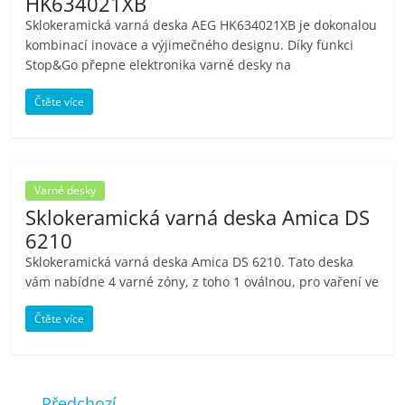
HK634021XB
Sklokeramická varná deska AEG HK634021XB je dokonalou
kombinací inovace a výjimečného designu. Díky funkci
Stop&Go přepne elektronika varné desky na
Čtěte více
Varné desky
Sklokeramická varná deska Amica DS
6210
Sklokeramická varná deska Amica DS 6210. Tato deska
vám nabídne 4 varné zóny, z toho 1 oválnou, pro vaření ve
Čtěte více
← Předchozí