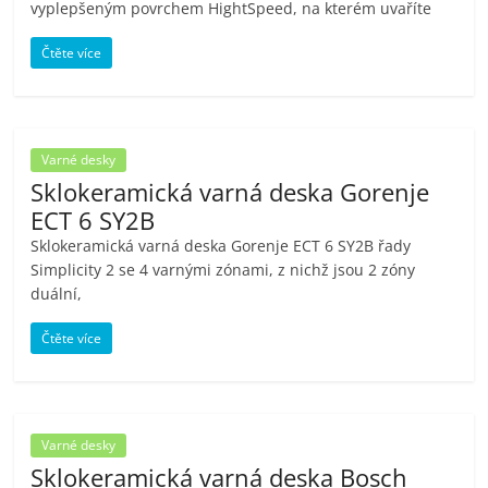
vyplepšeným povrchem HightSpeed, na kterém uvaříte
porovnání
Elektro
Čtěte více
OK,
recenze,
pračky,
televize,
Varné desky
notebooky,
Sklokeramická varná deska Gorenje
mobilní
ECT 6 SY2B
telefony,
Sklokeramická varná deska Gorenje ECT 6 SY2B řady
kávovary,
Simplicity 2 se 4 varnými zónami, z nichž jsou 2 zóny
bazény
duální,
Čtěte více
Varné desky
Sklokeramická varná deska Bosch