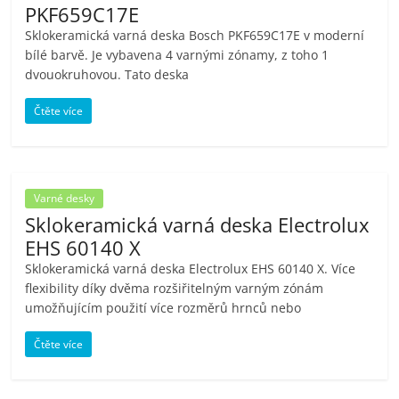
PKF659C17E
Sklokeramická varná deska Bosch PKF659C17E v moderní
bílé barvě. Je vybavena 4 varnými zónamy, z toho 1
dvouokruhovou. Tato deska
Čtěte více
Varné desky
Sklokeramická varná deska Electrolux
EHS 60140 X
Sklokeramická varná deska Electrolux EHS 60140 X. Více
flexibility díky dvěma rozšiřitelným varným zónám
umožňujícím použití více rozměrů hrnců nebo
Čtěte více