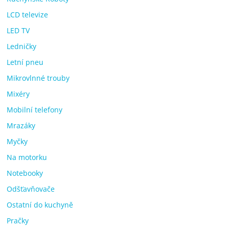
LCD televize
LED TV
Ledničky
Letní pneu
Mikrovlnné trouby
Mixéry
Mobilní telefony
Mrazáky
Myčky
Na motorku
Notebooky
Odšťavňovače
Ostatní do kuchyně
Pračky