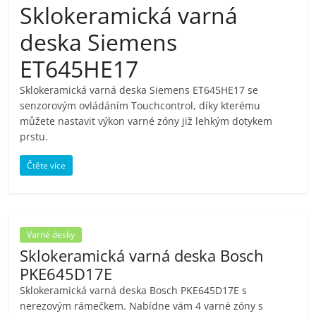
Sklokeramická varná
pračky,
deska Siemens
televize,
ET645HE17
Sklokeramická varná deska Siemens ET645HE17 se
notebooky,
senzorovým ovládáním Touchcontrol, díky kterému
můžete nastavit výkon varné zóny již lehkým dotykem
mobilní
prstu.
Čtěte více
telefony,
kávovary,
Varné desky
bazény
Sklokeramická varná deska Bosch
PKE645D17E
Nejlepší
Sklokeramická varná deska Bosch PKE645D17E s
nerezovým rámečkem. Nabídne vám 4 varné zóny s
elektronika