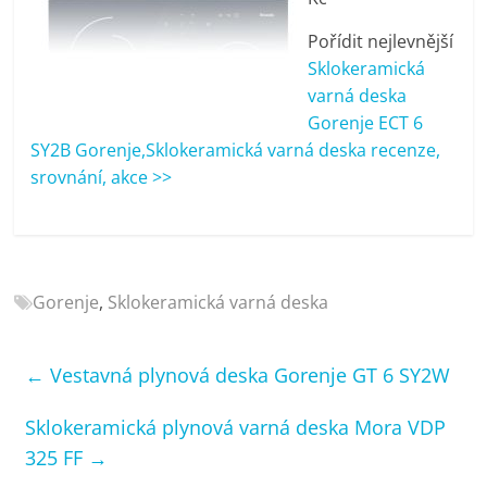
porovnání
Elektro
Pořídit nejlevnější
OK,
Sklokeramická
recenze,
varná deska
pračky,
Gorenje ECT 6
televize,
SY2B Gorenje,Sklokeramická varná deska recenze,
notebooky,
srovnání, akce >>
mobilní
telefony,
kávovary,
bazény
Gorenje
,
Sklokeramická varná deska
←
Vestavná plynová deska Gorenje GT 6 SY2W
Sklokeramická plynová varná deska Mora VDP
325 FF
→