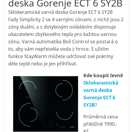
deska Gorenje ECT 6 SY2B
pračky,
Sklokeramická varná deska Gorenje ECT 6 SY2B
řady Simplicity 2 se 4 varnými zónami, z nichž jsou 2
televize,
zóny duální, a s dotykovým ovládáním disponuje
ukazatelem zbytkového tepla pro každou varnou
notebooky,
zónu. Varná automatika Boil Control se postará o
to, aby vám nepřetekla voda z hrnce. S užitím
mobilní
funkce StayWarm můžete udržovat své pokrmy
déle teplé nebo je jen přihřívat.
telefony,
Kde koupit levně
Sklokeramická
kávovary,
varná deska
Gorenje ECT 6
bazény
SY2B
?
Průměrná cena
Nejlepší
přibližně 7990,-
elektronika
Kč