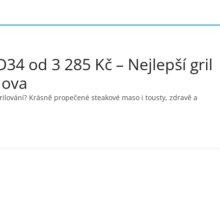
D34 od 3 285 Kč – Nejlepší gril
mova
i grilování? Krásně propečené steakové maso i tousty, zdravě a