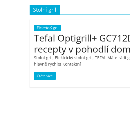
porovnání,
Stolní gril
pračky,
Elektrický gril
Tefal Optigrill+ GC712
televize,
recepty v pohodlí do
notebooky,
Stolní gril, Elektrický stolní gril, TEFAL Máte rád
hlavně rychle! Kontaktní
mobilní
Čtěte více
telefony,
kávovary,
bazény