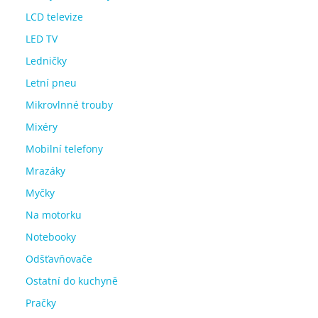
LCD televize
LED TV
Ledničky
Letní pneu
Mikrovlnné trouby
Mixéry
Mobilní telefony
Mrazáky
Myčky
Na motorku
Notebooky
Odšťavňovače
Ostatní do kuchyně
Pračky