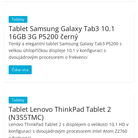
porovnání
Elektro
OK,
Tablety
recenze,
Tablet Samsung Galaxy Tab3 10.1
pračky,
16GB 3G P5200 černý
televize,
Tenký a elegantní tablet Samsung Galaxy Tab3 P5200 s
notebooky,
velkou úhlopříčkou displeje 10,1 v konfiguraci s
mobilní
dvoujádrovým procesorem o frekvenci
telefony,
kávovary,
Čtěte více
bazény
Tablety
Tablet Lenovo ThinkPad Tablet 2
(N3S5TMC)
Lenovo ThinkPad Tablet 2 s displejem o velikosti 10,1 HD v
konfiguraci s dvoujádrovým procesorem Intel Atom Z2760
o frekvenci