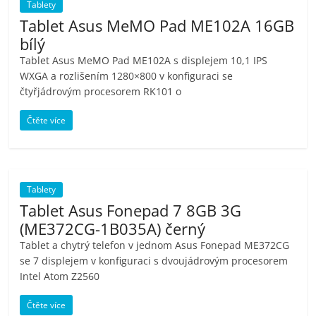
Tablety
Tablet Asus MeMO Pad ME102A 16GB
bílý
Tablet Asus MeMO Pad ME102A s displejem 10,1 IPS
WXGA a rozlišením 1280×800 v konfiguraci se
čtyřjádrovým procesorem RK101 o
Čtěte více
Tablety
Tablet Asus Fonepad 7 8GB 3G
(ME372CG-1B035A) černý
Tablet a chytrý telefon v jednom Asus Fonepad ME372CG
se 7 displejem v konfiguraci s dvoujádrovým procesorem
Intel Atom Z2560
Čtěte více