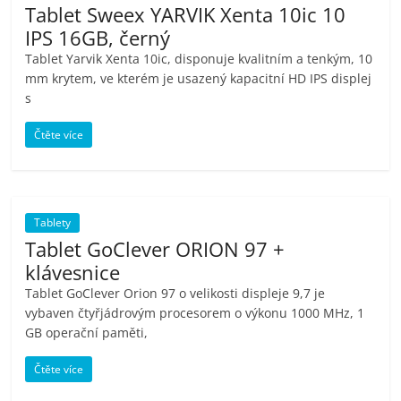
Tablet Sweex YARVIK Xenta 10ic 10
pračky,
IPS 16GB, černý
Tablet Yarvik Xenta 10ic, disponuje kvalitním a tenkým, 10
televize,
mm krytem, ve kterém je usazený kapacitní HD IPS displej
s
notebooky,
Čtěte více
mobilní
telefony,
Tablety
Tablet GoClever ORION 97 +
kávovary,
klávesnice
Tablet GoClever Orion 97 o velikosti displeje 9,7 je
vybaven čtyřjádrovým procesorem o výkonu 1000 MHz, 1
bazény
GB operační paměti,
Nejlepší
Čtěte více
elektronika