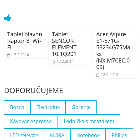
Tablet Navon
Tablet
Acer Aspire
Raptor 8, Wi-
SENCOR
E1-571G-
Fi
ELEMENT
53234G75Ma
10.1Q201
ks
17.2.2014
(NX.M7CEC.0
17.2.2014
09)
12.9.2013
DOPORUČUJEME
Bosch
Electrolux
Gorenje
Kávovar espresso
Lednička s mrazákem
LED televize
MORA
Notebook
Philips