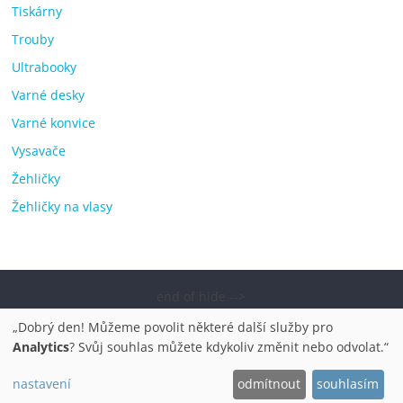
Tiskárny
Trouby
Ultrabooky
Varné desky
Varné konvice
Vysavače
Žehličky
Žehličky na vlasy
end of hide -->
Copyright © 2026
Elektro OK – nejlepší elektronika porovnání,
„Dobrý den! Můžeme povolit některé další služby pro
pračky, televize, notebooky, mobilní telefony, kávovary,
Analytics
? Svůj souhlas můžete kdykoliv změnit nebo odvolat.“
bazény
. Všechna práva vyhrazena.
nastavení
odmítnout
souhlasím