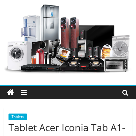
Přeskočit
na
obsah
Elektro
OK
–
nejlepší
elektronika
Tablety
Tablet Acer Iconia Tab A1-
porovnání,