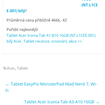
porovnání
(NT.L1CE
Elektro
E.001) bílý
?
OK,
recenze,
Průměrná cena přibližně 4666,- Kč
pračky,
Pořídit nejlevnější
televize,
Tablet Acer Iconia Tab A1-810 16GB (NT.L1CEE.001)
notebooky,
bílý Acer, Tablet recenze, srovnání, akce >>
mobilní
telefony,
kávovary,
bazény
Acer
,
Tablet
←
Tablet EasyPix MonsterPad Mad Nerd 7, Wi-
Fi
Tablet Acer Iconia Tab A3-A10 16GB
→