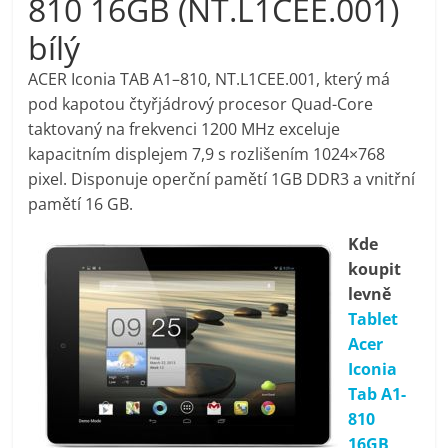
810 16GB (NT.L1CEE.001)
pračky,
bílý
televize,
ACER Iconia TAB A1–810, NT.L1CEE.001, který má
pod kapotou čtyřjádrový procesor Quad-Core
taktovaný na frekvenci 1200 MHz exceluje
notebooky,
kapacitním displejem 7,9 s rozlišením 1024×768
pixel. Disponuje operční pamětí 1GB DDR3 a vnitřní
mobilní
pamětí 16 GB.
telefony,
Kde
koupit
levně
kávovary,
Tablet
Acer
bazény
Iconia
Tab A1-
Nejlepší
810
elektronika
16GB