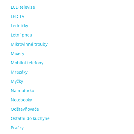
LCD televize
LED TV
Ledničky
Letní pneu
Mikrovlnné trouby
Mixéry
Mobilní telefony
Mrazáky
Myčky
Na motorku
Notebooky
Odšťavňovače
Ostatní do kuchyně
Pračky