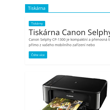
porovnání,
Tiskárna
pračky,
Tiskárny
Tiskárna Canon Selphy
televize,
Canon Selphy CP-1300 je kompaktní a přenosná tis
přímo z vašeho mobilního zařízení nebo
notebooky,
Čtěte více
mobilní
telefony,
kávovary,
bazény