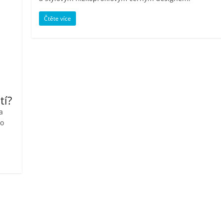
Čtěte více
tí?
a
ro