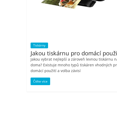
Nejlepší
elektronika
porovnání
Elektro
OK,
recenze,
pračky,
Tiskárny
televize,
Jakou tiskárnu pro domácí použi
notebooky,
Jakou vybrat nejlepší a zároveň levnou tiskárnu n
mobilní
doma? Existuje mnoho typů tiskáren vhodných p
telefony,
domácí použití a volba závisí
kávovary,
bazény
Čtěte více