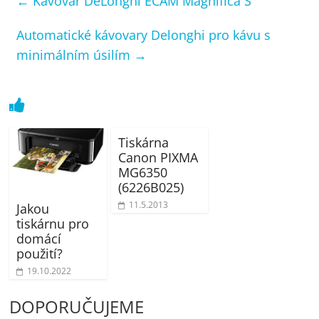
←
Kávovar DeLonghi ECAM Magnifica S
Automatické kávovary Delonghi pro kávu s
minimálním úsilím
→
Tiskárna
Canon PIXMA
MG6350
(6226B025)
11.5.2013
Jakou
tiskárnu pro
domácí
použití?
19.10.2022
DOPORUČUJEME