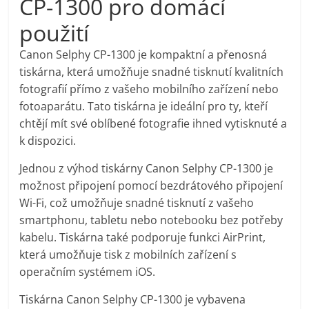
CP-1300 pro domácí
pračky,
použití
televize,
Canon Selphy CP-1300 je kompaktní a přenosná
tiskárna, která umožňuje snadné tisknutí kvalitních
fotografií přímo z vašeho mobilního zařízení nebo
notebooky,
fotoaparátu. Tato tiskárna je ideální pro ty, kteří
chtějí mít své oblíbené fotografie ihned vytisknuté a
mobilní
k dispozici.
telefony,
Jednou z výhod tiskárny Canon Selphy CP-1300 je
možnost připojení pomocí bezdrátového připojení
Wi-Fi, což umožňuje snadné tisknutí z vašeho
kávovary,
smartphonu, tabletu nebo notebooku bez potřeby
kabelu. Tiskárna také podporuje funkci AirPrint,
bazény
která umožňuje tisk z mobilních zařízení s
operačním systémem iOS.
Nejlepší
Tiskárna Canon Selphy CP-1300 je vybavena
elektronika