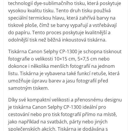
technologií dye-sublimačního tisku, která poskytuje
porovnání
vysokou kvalitu tisku. Tento druh tisku používá
Elektro
OK,
speciální termickou hlavu, která zahřívá barvy na
recenze,
tiskové ploše, čímž se barvy vypařují a vstřebávají
pračky,
do papíru. Tento proces poskytuje kvalitnější a
televize,
odolnější tisk než běžná inkoustová tiskárna.
notebooky,
Tiskárna Canon Selphy CP-1300 je schopna tisknout
mobilní
fotografie o velikosti 10×15 cm, 5×7,5 cm nebo
telefony,
dokonce i několika menších fotografií na jednom
kávovary,
listu. Tiskárna je vybavena také funkcí retuše, která
bazény
umožňuje úpravu barev a jasu fotografií před
samotným tiskem.
Díky své kompaktní velikosti a přenosnému designu
je tiskárna Canon Selphy CP-1300 ideální pro
cestování nebo pro tisk fotografií přímo na místě,
jako například na svatbách, párty nebo jiných
společenských akcích. Tiskárna je dodávána s