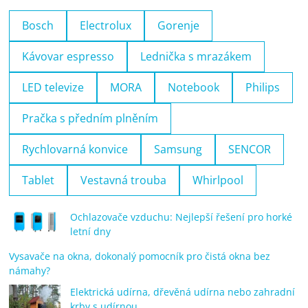
Bosch
Electrolux
Gorenje
Kávovar espresso
Lednička s mrazákem
LED televize
MORA
Notebook
Philips
Pračka s předním plněním
Rychlovarná konvice
Samsung
SENCOR
Tablet
Vestavná trouba
Whirlpool
Ochlazovače vzduchu: Nejlepší řešení pro horké
letní dny
Vysavače na okna, dokonalý pomocník pro čistá okna bez
námahy?
Elektrická udírna, dřevěná udírna nebo zahradní
krby s udírnou