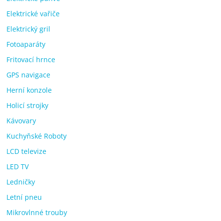
Elektrické vařiče
Elektrický gril
Fotoaparáty
Fritovací hrnce
GPS navigace
Herní konzole
Holicí strojky
Kávovary
Kuchyňské Roboty
LCD televize
LED TV
Ledničky
Letní pneu
Mikrovlnné trouby