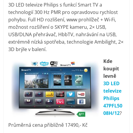
3D LED televize Philips s funkcí Smart TV a
pračky,
technologií 300 Hz PMR pro opravdovou rychlost
pohybu. Full HD rozlišení, www prohlížeč + Wi-Fi,
televize,
možnost rozšíření o SKYPE kameru, 2× USB,
USB/DLNA přehrávač, HbbTV, nahrávání na USB,
notebooky,
extrémně nízká spotřeba, technologie Ambilight, 2×
3D brýle v balení.
mobilní
Kde
koupit
telefony,
levně
3D LED
kávovary,
televize
Philips
bazény
47PFL50
08H/12
?
Nejlepší
Průměrná cena přibližně 17490,- Kč
elektronika