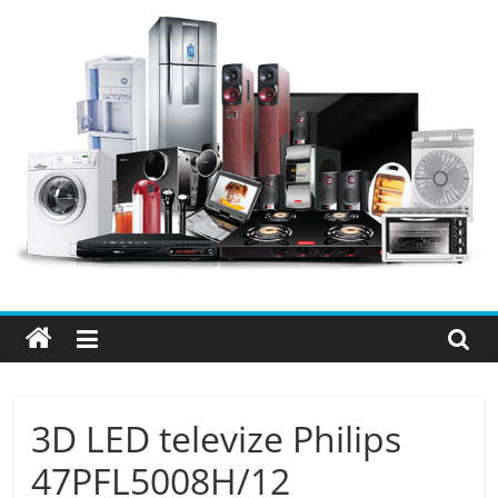
Přeskočit
na
obsah
Elektro
OK
–
nejlepší
elektronika
3D LED televize Philips
porovnání,
47PFL5008H/12