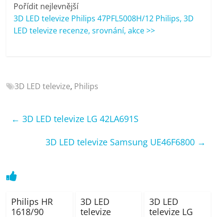
porovnání
Pořídit nejlevnější
Elektro
3D LED televize Philips 47PFL5008H/12 Philips, 3D
OK,
LED televize recenze, srovnání, akce >>
recenze,
pračky,
televize,
notebooky,
3D LED televize
,
Philips
mobilní
telefony,
kávovary,
←
3D LED televize LG 42LA691S
bazény
3D LED televize Samsung UE46F6800
→
Philips HR
3D LED
3D LED
1618/90
televize
televize LG