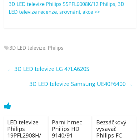
porovnání
3D LED televize Philips 55PFL6008K/12 Philips, 3D
Elektro
LED televize recenze, srovnání, akce >>
OK,
recenze,
pračky,
televize,
3D LED televize
,
Philips
notebooky,
mobilní
telefony,
←
3D LED televize LG 47LA620S
kávovary,
bazény
3D LED televize Samsung UE40F6400
→
LED televize
Parní hrnec
Bezsáčkový
Philips
Philips HD
vysavač
19PFL2908H/
9140/91
Philips FC