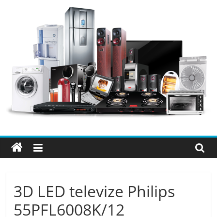
Přeskočit
na
obsah
Elektro
OK
–
nejlepší
elektronika
3D LED televize Philips
porovnání,
55PFL6008K/12