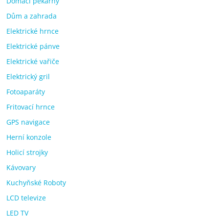
Domácí pekárny
Dům a zahrada
Elektrické hrnce
Elektrické pánve
Elektrické vařiče
Elektrický gril
Fotoaparáty
Fritovací hrnce
GPS navigace
Herní konzole
Holicí strojky
Kávovary
Kuchyňské Roboty
LCD televize
LED TV