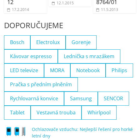
12
8764/01
12.1.2015
17.2.2014
11.5.2013
DOPORUČUJEME
Bosch
Electrolux
Gorenje
Kávovar espresso
Lednička s mrazákem
LED televize
MORA
Notebook
Philips
Pračka s předním plněním
Rychlovarná konvice
Samsung
SENCOR
Tablet
Vestavná trouba
Whirlpool
Ochlazovače vzduchu: Nejlepší řešení pro horké
letní dny