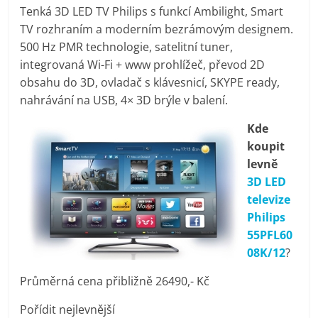
Tenká 3D LED TV Philips s funkcí Ambilight, Smart
pračky,
TV rozhraním a moderním bezrámovým designem.
500 Hz PMR technologie, satelitní tuner,
televize,
integrovaná Wi-Fi + www prohlížeč, převod 2D
obsahu do 3D, ovladač s klávesnicí, SKYPE ready,
notebooky,
nahrávání na USB, 4× 3D brýle v balení.
Kde
mobilní
koupit
levně
telefony,
3D LED
televize
kávovary,
Philips
55PFL60
bazény
08K/12
?
Průměrná cena přibližně 26490,- Kč
Nejlepší
Pořídit nejlevnější
elektronika