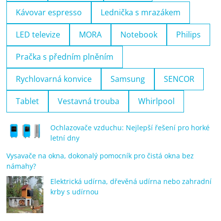
Kávovar espresso
Lednička s mrazákem
LED televize
MORA
Notebook
Philips
Pračka s předním plněním
Rychlovarná konvice
Samsung
SENCOR
Tablet
Vestavná trouba
Whirlpool
Ochlazovače vzduchu: Nejlepší řešení pro horké
letní dny
Vysavače na okna, dokonalý pomocník pro čistá okna bez
námahy?
Elektrická udírna, dřevěná udírna nebo zahradní
krby s udírnou