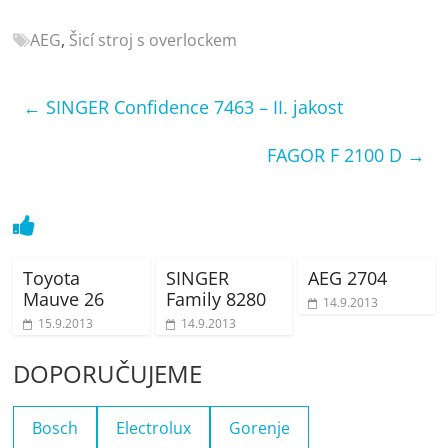
porovnání
Elektro
AEG
,
Šicí stroj s overlockem
OK,
recenze,
←
SINGER Confidence 7463 – II. jakost
pračky,
televize,
FAGOR F 2100 D
→
notebooky,
mobilní
telefony,
kávovary,
bazény
Toyota
SINGER
AEG 2704
Mauve 26
Family 8280
14.9.2013
15.9.2013
14.9.2013
DOPORUČUJEME
Bosch
Electrolux
Gorenje