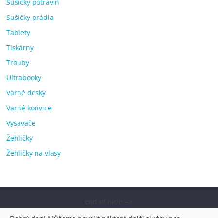
Sušičky potravin
Sušičky prádla
Tablety
Tiskárny
Trouby
Ultrabooky
Varné desky
Varné konvice
Vysavače
Žehličky
Žehličky na vlasy
end of hide -->
Copyright © 2026
Elektro OK – nejlepší elektronika porovnání,