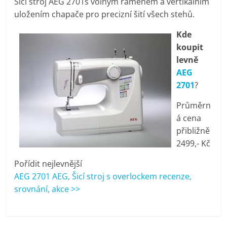
Šicí stroj AEG 2701s volným ramenem a vertikálním
pračky,
uložením chapače pro precizní šití všech stehů.
Kde
televize,
koupit
levně
notebooky,
AEG
2701
?
mobilní
Průměrn
á cena
telefony,
přibližně
2499,- Kč
kávovary,
Pořídit nejlevnější
AEG 2701 AEG, Šicí stroj s overlockem recenze,
bazény
srovnání, akce >>
Nejlepší
elektronika