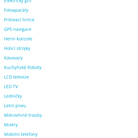
Elektrický gril
Fotoaparáty
Fritovací hrnce
GPS navigace
Herní konzole
Holicí strojky
Kávovary
Kuchyňské Roboty
LCD televize
LED TV
Ledničky
Letní pneu
Mikrovlnné trouby
Mixéry
Mobilní telefony