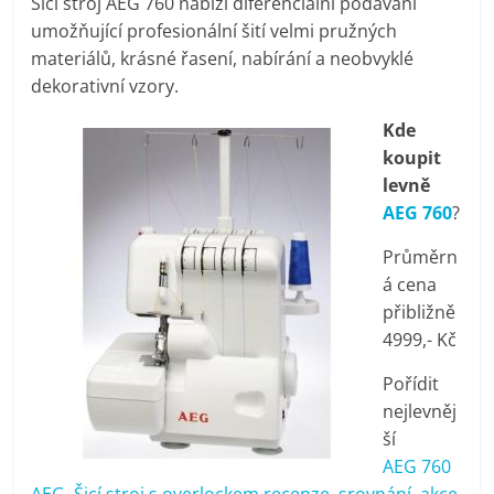
Šicí stroj AEG 760 nabízí diferenciální podávání
pračky,
umožňující profesionální šití velmi pružných
materiálů, krásné řasení, nabírání a neobvyklé
televize,
dekorativní vzory.
Kde
notebooky,
koupit
levně
mobilní
AEG 760
?
Průměrn
telefony,
á cena
přibližně
kávovary,
4999,- Kč
Pořídit
bazény
nejlevněj
ší
Nejlepší
AEG 760
elektronika
AEG, Šicí stroj s overlockem recenze, srovnání, akce