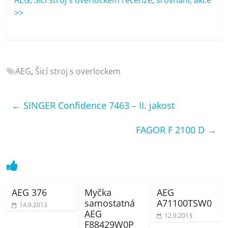
porovnání
>>
Elektro
OK,
recenze,
pračky,
televize,
AEG
,
Šicí stroj s overlockem
notebooky,
mobilní
telefony,
←
SINGER Confidence 7463 – II. jakost
kávovary,
bazény
FAGOR F 2100 D
→
AEG 376
Myčka
AEG
samostatná
A71100TSW0
14.9.2013
AEG
12.9.2013
F88429W0P