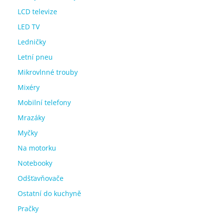
LCD televize
LED TV
Ledničky
Letní pneu
Mikrovlnné trouby
Mixéry
Mobilní telefony
Mrazáky
Myčky
Na motorku
Notebooky
Odšťavňovače
Ostatní do kuchyně
Pračky