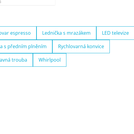
5
ovar espresso
Lednička s mrazákem
LED televize
a s předním plněním
Rychlovarná konvice
avná trouba
Whirlpool