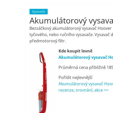
porovnání,
Vysavače
Akumulátorový vysava
pračky,
Bezsáčkový akumulátorový vysavač Hoover FJ
televize,
tyčového, nebo ručního vysavače. Vysavač do
předmotorový filtr.
notebooky,
Kde koupit levně
Akumulátorový vysavač Hoo
mobilní
Průměrná cena přibližně 189
telefony,
Pořídit nejlevnější
Akumulátorový vysavač Hoov
kávovary,
recenze, srovnání, akce >>
bazény