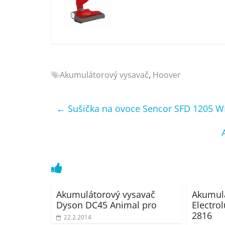
Nejlepší
elektronika
porovnání
Elektro
OK,
recenze,
Akumulátorový vysavač
,
Hoover
pračky,
televize,
notebooky,
←
Sušička na ovoce Sencor SFD 1205 
mobilní
telefony,
kávovary,
bazény
Akumulátorový vysavač
Akumulá
Dyson DC45 Animal pro
Electro
2816
22.2.2014