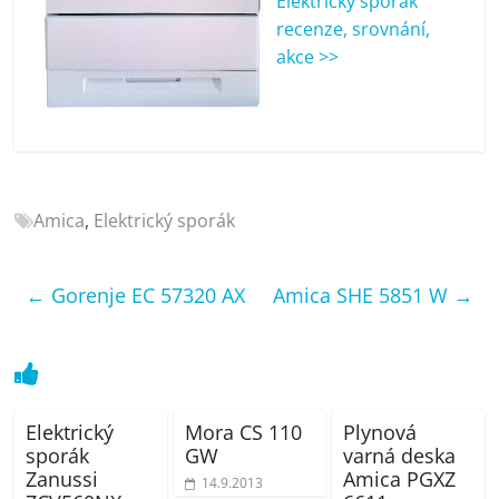
Elektrický sporák
porovnání
recenze, srovnání,
Elektro
akce >>
OK,
recenze,
pračky,
televize,
notebooky,
mobilní
Amica
,
Elektrický sporák
telefony,
kávovary,
bazény
←
Gorenje EC 57320 AX
Amica SHE 5851 W
→
Elektrický
Mora CS 110
Plynová
sporák
GW
varná deska
Zanussi
Amica PGXZ
14.9.2013