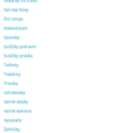
Sekačky na trávu
Set-top boxy
Šicí stroje
Sodastream
Sporáky
Sušičky potravin
Sušičky prádla
Tablety
Tiskárny
Trouby
Ultrabooky
Varné desky
Varné konvice
Vysavače
Žehličky