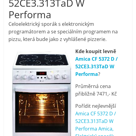
52CE3.313TaD W
pračky,
Performa
televize,
Celoelektrický sporák s elektronickým
programátorem a se speciálním programem na
pizzu, která bude jako z vyhlášené pizzerie.
notebooky,
Kde koupit levně
mobilní
Amica CF 5372 D /
52CE3.313TaD W
telefony,
Performa
?
Průměrná cena
kávovary,
přibližně 7471,- Kč
Pořídit nejlevnější
bazény
Amica CF 5372 D /
52CE3.313TaD W
Nejlepší
Performa Amica,
elektronika