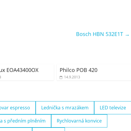
Bosch HBN 532E1T
→
lux EOA43400OX
Philco POB 420
3
14.9.2013
ovar espresso
Lednička s mrazákem
LED televize
a s předním plněním
Rychlovarná konvice