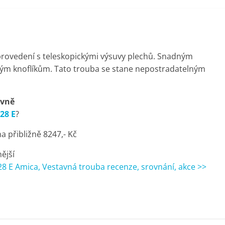
provedení s teleskopickými výsuvy plechů. Snadným
ým knoflíkům. Tato trouba se stane nepostradatelným
evně
28 E
?
 přibližně 8247,- Kč
nější
8 E Amica, Vestavná trouba recenze, srovnání, akce >>