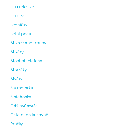
LCD televize
LED TV
Ledničky
Letní pneu
Mikrovlnné trouby
Mixéry
Mobilní telefony
Mrazáky
Myčky
Na motorku
Notebooky
Odšťavňovače
Ostatní do kuchyně
Pračky