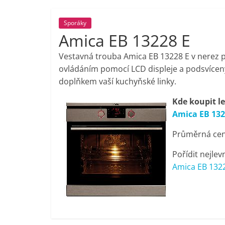
porovnání,
Sporáky
Amica EB 13228 E
pračky,
Vestavná trouba Amica EB 13228 E v nerez 
televize,
ovládáním pomocí LCD displeje a podsvícen
doplňkem vaší kuchyňské linky.
notebooky,
Kde koupit l
Amica EB 132
mobilní
Průměrná cena
telefony,
Pořídit nejlev
Amica EB 1322
kávovary,
bazény