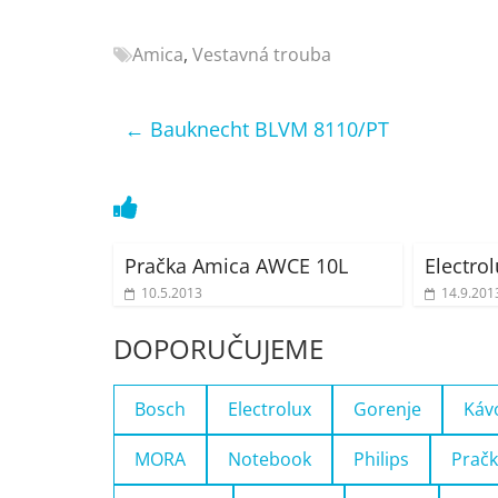
Nejlepší
elektronika
Amica
,
Vestavná trouba
porovnání
Elektro
←
Bauknecht BLVM 8110/PT
OK,
recenze,
pračky,
televize,
notebooky,
mobilní
Pračka Amica AWCE 10L
Electro
telefony,
10.5.2013
14.9.201
kávovary,
DOPORUČUJEME
bazény
Bosch
Electrolux
Gorenje
Káv
MORA
Notebook
Philips
Pračk