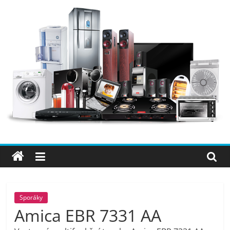
Přeskočit
na
obsah
Elektro
OK
–
nejlepší
elektronika
Sporáky
Amica EBR 7331 AA
porovnání,