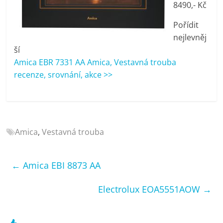
8490,- Kč
porovnání
Elektro
Pořídit
OK,
nejlevněj
recenze,
ší
pračky,
Amica EBR 7331 AA Amica, Vestavná trouba
televize,
recenze, srovnání, akce >>
notebooky,
mobilní
telefony,
kávovary,
bazény
Amica
,
Vestavná trouba
←
Amica EBI 8873 AA
Electrolux EOA5551AOW
→