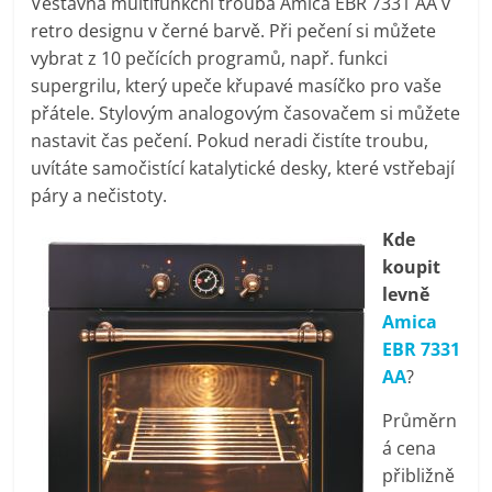
Vestavná multifunkční trouba Amica EBR 7331 AA v
pračky,
retro designu v černé barvě. Při pečení si můžete
vybrat z 10 pečících programů, např. funkci
televize,
supergrilu, který upeče křupavé masíčko pro vaše
přátele. Stylovým analogovým časovačem si můžete
nastavit čas pečení. Pokud neradi čistíte troubu,
notebooky,
uvítáte samočistící katalytické desky, které vstřebají
páry a nečistoty.
mobilní
Kde
telefony,
koupit
levně
Amica
kávovary,
EBR 7331
AA
?
bazény
Průměrn
á cena
Nejlepší
přibližně
elektronika