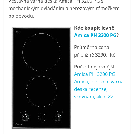
Vestavná varná deska Amica PH 3200 PG s
pračky,
mechanickým ovládáním a nerezovým rámečkem
po obvodu.
televize,
Kde koupit levně
Amica PH 3200 PG
?
notebooky,
Průměrná cena
přibližně 3290,- Kč
mobilní
Pořídit nejlevnější
telefony,
Amica PH 3200 PG
Amica, Indukční varná
kávovary,
deska recenze,
srovnání, akce >>
bazény
Nejlepší
elektronika