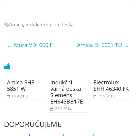
porovnání
Elektro
OK,
Amica
,
Indukční varná deska
recenze,
pračky,
televize,
←
Mora VDI 660 F
Amica DI 6001 TU
→
notebooky,
mobilní
telefony,
kávovary,
bazény
Amica SHE
Indukční
Electrolux
5851 W
varná deska
EHH 46340 FK
Siemens
14.9.2013
15.9.2013
EH645BB17E
22.2.2014
DOPORUČUJEME