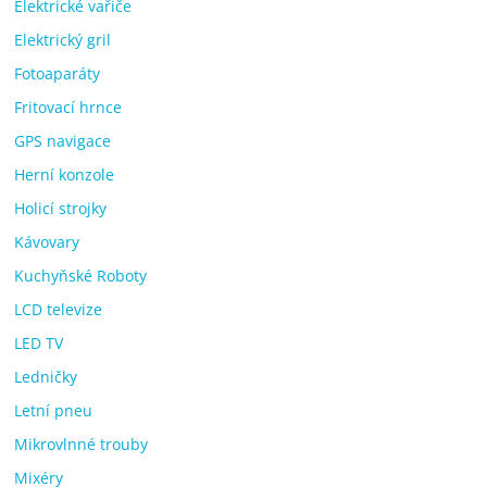
Elektrické vařiče
Elektrický gril
Fotoaparáty
Fritovací hrnce
GPS navigace
Herní konzole
Holicí strojky
Kávovary
Kuchyňské Roboty
LCD televize
LED TV
Ledničky
Letní pneu
Mikrovlnné trouby
Mixéry