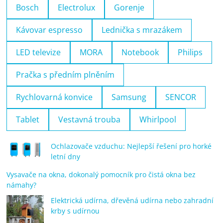
Bosch
Electrolux
Gorenje
Kávovar espresso
Lednička s mrazákem
LED televize
MORA
Notebook
Philips
Pračka s předním plněním
Rychlovarná konvice
Samsung
SENCOR
Tablet
Vestavná trouba
Whirlpool
Ochlazovače vzduchu: Nejlepší řešení pro horké
letní dny
Vysavače na okna, dokonalý pomocník pro čistá okna bez
námahy?
Elektrická udírna, dřevěná udírna nebo zahradní
krby s udírnou