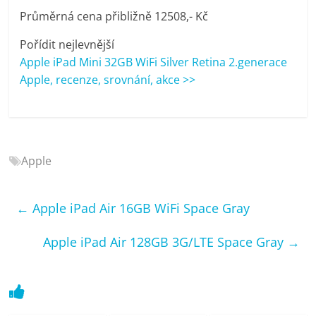
porovnání
Průměrná cena přibližně 12508,- Kč
Elektro
OK,
Pořídit nejlevnější
recenze,
Apple iPad Mini 32GB WiFi Silver Retina 2.generace
pračky,
Apple, recenze, srovnání, akce >>
televize,
notebooky,
mobilní
telefony,
Apple
kávovary,
bazény
←
Apple iPad Air 16GB WiFi Space Gray
Apple iPad Air 128GB 3G/LTE Space Gray
→