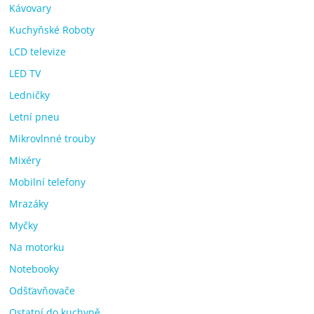
Kávovary
Kuchyňské Roboty
LCD televize
LED TV
Ledničky
Letní pneu
Mikrovlnné trouby
Mixéry
Mobilní telefony
Mrazáky
Myčky
Na motorku
Notebooky
Odšťavňovače
Ostatní do kuchyně