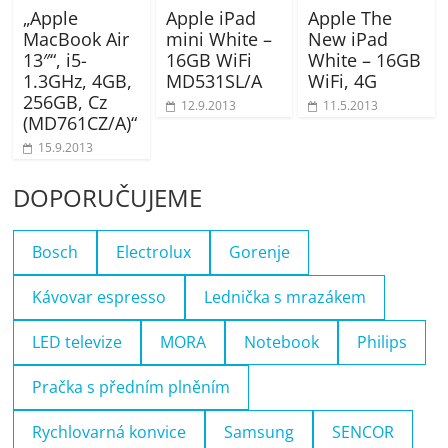
„Apple
Apple iPad
Apple The
MacBook Air
mini White –
New iPad
13″“, i5-
16GB WiFi
White – 16GB
1.3GHz, 4GB,
MD531SL/A
WiFi, 4G
256GB, Cz
12.9.2013
11.5.2013
(MD761CZ/A)“
15.9.2013
DOPORUČUJEME
Bosch
Electrolux
Gorenje
Kávovar espresso
Lednička s mrazákem
LED televize
MORA
Notebook
Philips
Pračka s předním plněním
Rychlovarná konvice
Samsung
SENCOR