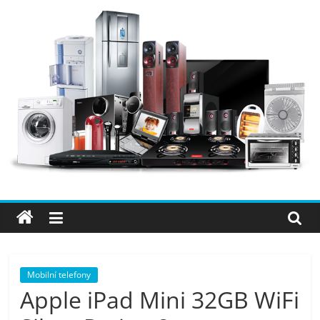
Přeskočit
na
obsah
Elektro
OK
–
nejlepší
elektronika
Mobilní telefony
Apple iPad Mini 32GB WiFi
porovnání,