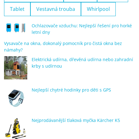
Tablet
Vestavná trouba
Whirlpool
Ochlazovače vzduchu: Nejlepší řešení pro horké
letní dny
Vysavače na okna, dokonalý pomocník pro čistá okna bez
námahy?
Elektrická udírna, dřevěná udírna nebo zahradní
krby s udírnou
Nejlepší chytré hodinky pro děti s GPS
Nejprodávanější tlaková myčka Kärcher K5