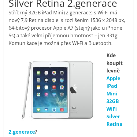
Silver Retina 2.generace
pračky,
Stříbrný 32GB iPad Mini (2.generace) s Wi-Fi má
nový 7,9 Retina displej s rozlišením 1536 × 2048 px,
televize,
64-bitový procesor Apple A7 (stejný jako u iPhone
5s) a také velmi příjemnou hmotnost – jen 331g.
notebooky,
Komunikace je možná přes Wi-Fi a Bluetooth.
Kde
mobilní
koupit
levně
telefony,
Apple
iPad
kávovary,
Mini
32GB
bazény
WiFi
Silver
Retina
Nejlepší
2.generace
?
elektronika