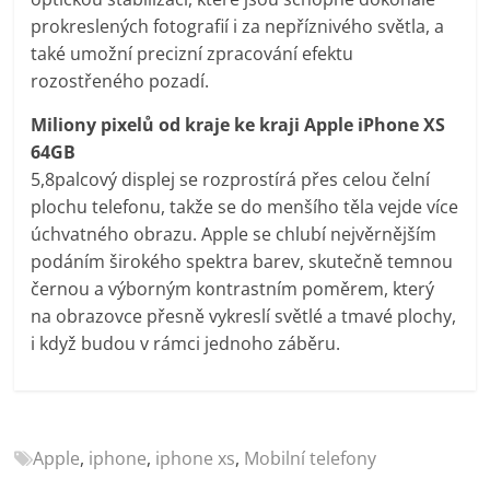
porovnání
prokreslených fotografií i za nepříznivého světla, a
Elektro
také umožní precizní zpracování efektu
OK,
rozostřeného pozadí.
recenze,
pračky,
Miliony pixelů od kraje ke kraji Apple iPhone XS
televize,
64GB
notebooky,
5,8palcový displej se rozprostírá přes celou čelní
mobilní
plochu telefonu, takže se do menšího těla vejde více
telefony,
úchvatného obrazu. Apple se chlubí nejvěrnějším
kávovary,
podáním širokého spektra barev, skutečně temnou
bazény
černou a výborným kontrastním poměrem, který
na obrazovce přesně vykreslí světlé a tmavé plochy,
i když budou v rámci jednoho záběru.
Apple
,
iphone
,
iphone xs
,
Mobilní telefony