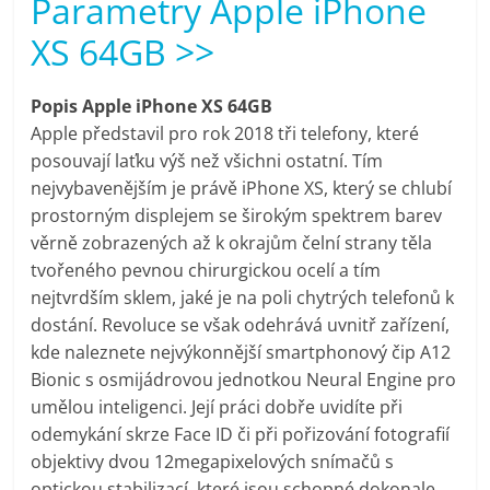
Parametry Apple iPhone
pračky,
XS 64GB >>
televize,
Popis Apple iPhone XS 64GB
Apple představil pro rok 2018 tři telefony, které
notebooky,
posouvají laťku výš než všichni ostatní. Tím
nejvybavenějším je právě iPhone XS, který se chlubí
mobilní
prostorným displejem se širokým spektrem barev
věrně zobrazených až k okrajům čelní strany těla
telefony,
tvořeného pevnou chirurgickou ocelí a tím
nejtvrdším sklem, jaké je na poli chytrých telefonů k
dostání. Revoluce se však odehrává uvnitř zařízení,
kávovary,
kde naleznete nejvýkonnější smartphonový čip A12
Bionic s osmijádrovou jednotkou Neural Engine pro
bazény
umělou inteligenci. Její práci dobře uvidíte při
odemykání skrze Face ID či při pořizování fotografií
Nejlepší
objektivy dvou 12megapixelových snímačů s
elektronika
optickou stabilizací, které jsou schopné dokonale