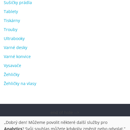
Sušičky prádla
Tablety
Tiskárny
Trouby
Ultrabooky
Varné desky
Varné konvice
Vysavače
Žehličky
Žehličky na vlasy
end of hide -->
Copyright © 2026
Elektro OK – nejlepší elektronika porovnání,
„Dobrý den! Můžeme povolit některé další služby pro
pračky, televize, notebooky, mobilní telefony, kávovary,
Analytics
? Svůj souhlas můžete kdykoliv změnit nebo odvolat.“