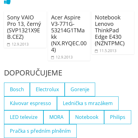
Sony VAIO
Acer Aspire
Notebook
Pro 13, černý
V3-771G-
Lenovo
(SVP1321X9E
53214G1TMa
ThinkPad
B.CEZ)
kk
Edge E430
(NX.RYQEC.00
(NZNTPMC)
12.9.2013
4)
11.5.2013
12.9.2013
DOPORUČUJEME
Bosch
Electrolux
Gorenje
Kávovar espresso
Lednička s mrazákem
LED televize
MORA
Notebook
Philips
Pračka s předním plněním