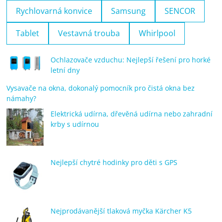
Rychlovarná konvice
Samsung
SENCOR
Tablet
Vestavná trouba
Whirlpool
Ochlazovače vzduchu: Nejlepší řešení pro horké
letní dny
Vysavače na okna, dokonalý pomocník pro čistá okna bez
námahy?
Elektrická udírna, dřevěná udírna nebo zahradní
krby s udírnou
Nejlepší chytré hodinky pro děti s GPS
Nejprodávanější tlaková myčka Kärcher K5