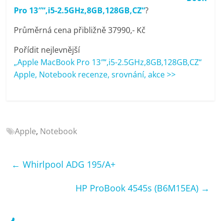
porovnání
Pro 13″“,i5-2.5GHz,8GB,128GB,CZ“
?
Elektro
OK,
Průměrná cena přibližně 37990,- Kč
recenze,
Pořídit nejlevnější
pračky,
„Apple MacBook Pro 13″“,i5-2.5GHz,8GB,128GB,CZ“
televize,
Apple, Notebook recenze, srovnání, akce >>
notebooky,
mobilní
telefony,
kávovary,
bazény
Apple
,
Notebook
←
Whirlpool ADG 195/A+
HP ProBook 4545s (B6M15EA)
→