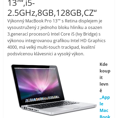
13″“,i5-
pračky,
2.5GHz,8GB,128GB,CZ“
televize,
Výkonný MacBook Pro 13″“ s Retina displejem je
vysoustružený z jednoho bloku hliníku a osazen
3.generací procesorů Intel Core i5 (Ivy Bridge) s
notebooky,
výkonou integrovanou grafikou Intel HD Graphics
4000, má velký multi-touch trackpad, kvalitní
mobilní
podsvícenou klávesnici a vysoký výkon.
telefony,
Kde
koup
it
kávovary,
levn
ě
bazény
„App
le
Nejlepší
Mac
elektronika
Book