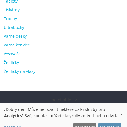
Tablety
Tiskárny
Trouby
Ultrabooky
Varné desky
Varné konvice
Vysavače
Žehličky
Žehličky na vlasy
end of hide -->
Copyright © 2026
Elektro OK – nejlepší elektronika porovnání,
„Dobrý den! Můžeme povolit některé další služby pro
pračky, televize, notebooky, mobilní telefony, kávovary,
Analytics
? Svůj souhlas můžete kdykoliv změnit nebo odvolat.“
bazény
. Všechna práva vyhrazena.