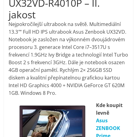
UX32VD-R4010P – II.
pračky,
jakost
televize,
Nejpokročilejší ultrabook na světě. Multimediální
13.3″“ Full HD IPS ultrabook Asus Zenbook UX32VD.
Notebook je zasložen na výkonném dvoujádrovém
notebooky,
procesoru 3. generace Intel Core i7–3517U s
frekvencí 1.9GHz Ivy Bridge a technologií Intel Turbo
mobilní
Boost 2 s frekvencí 3GHz. Dále je notebook osazen
4GB operační pamětí. Rychlým 2× 256GB SSD
telefony,
diskem a kvalitní přepínatelnou grafickou kartou
Intel HD Graphics 4000 + NVIDIA GeForce GT 620M
kávovary,
1GB. Windows 8 Pro.
Kde koupit
bazény
levně
Asus
Nejlepší
ZENBOOK
elektronika
Prime