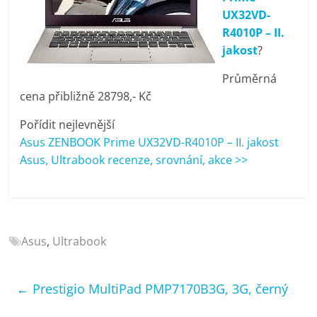
porovnání
UX32VD-
Elektro
R4010P – II.
OK,
jakost
?
recenze,
pračky,
Průměrná
televize,
cena přibližně 28798,- Kč
notebooky,
Pořídit nejlevnější
mobilní
Asus ZENBOOK Prime UX32VD-R4010P – II. jakost
telefony,
Asus, Ultrabook recenze, srovnání, akce >>
kávovary,
bazény
Asus
,
Ultrabook
←
Prestigio MultiPad PMP7170B3G, 3G, černý