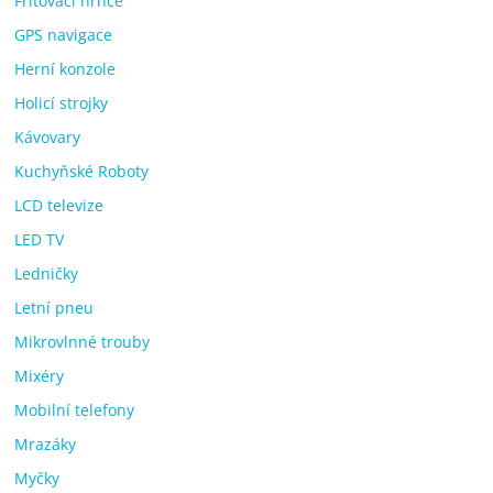
Fritovací hrnce
GPS navigace
Herní konzole
Holicí strojky
Kávovary
Kuchyňské Roboty
LCD televize
LED TV
Ledničky
Letní pneu
Mikrovlnné trouby
Mixéry
Mobilní telefony
Mrazáky
Myčky