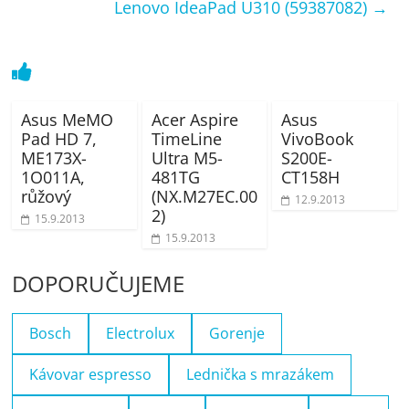
Lenovo IdeaPad U310 (59387082)
→
Asus MeMO
Acer Aspire
Asus
Pad HD 7,
TimeLine
VivoBook
ME173X-
Ultra M5-
S200E-
1O011A,
481TG
CT158H
růžový
(NX.M27EC.00
12.9.2013
2)
15.9.2013
15.9.2013
DOPORUČUJEME
Bosch
Electrolux
Gorenje
Kávovar espresso
Lednička s mrazákem