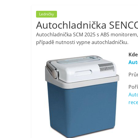
porovnání,
Ledničky
Autochladnička SENC
pračky,
Autochladnička SCM 2025 s ABS monitorem, k
televize,
případě nutnosti vypne autochladničku.
Kde
notebooky,
Aut
Prů
mobilní
Poří
telefony,
Aut
rece
kávovary,
bazény