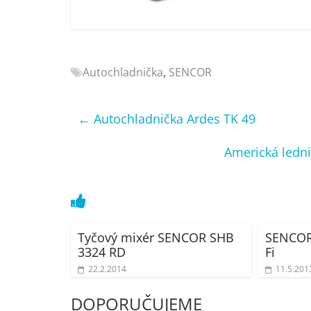
Nejlepší
elektronika
porovnání
Elektro
Autochladnička
,
SENCOR
OK,
recenze,
pračky,
←
Autochladnička Ardes TK 49
televize,
notebooky,
Americká ledn
mobilní
telefony,
kávovary,
bazény
Tyčový mixér SENCOR SHB
SENCOR
3324 RD
Fi
22.2.2014
11.5.201
DOPORUČUJEME