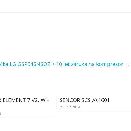
ička LG GSP545NSQZ + 10 let záruka na kompresor
→
 ELEMENT 7 V2, Wi-
SENCOR SCS AX1601
17.2.2014
3