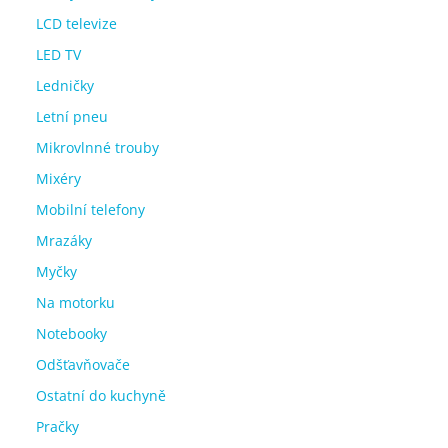
LCD televize
LED TV
Ledničky
Letní pneu
Mikrovlnné trouby
Mixéry
Mobilní telefony
Mrazáky
Myčky
Na motorku
Notebooky
Odšťavňovače
Ostatní do kuchyně
Pračky