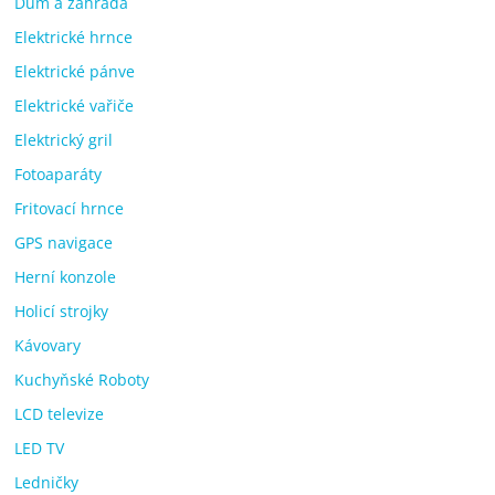
Dům a zahrada
Elektrické hrnce
Elektrické pánve
Elektrické vařiče
Elektrický gril
Fotoaparáty
Fritovací hrnce
GPS navigace
Herní konzole
Holicí strojky
Kávovary
Kuchyňské Roboty
LCD televize
LED TV
Ledničky