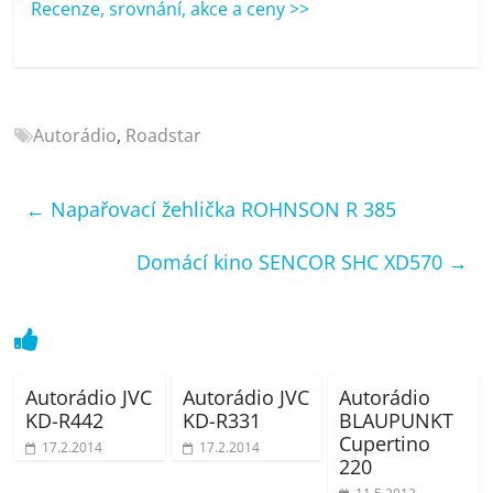
Recenze, srovnání, akce a ceny >>
porovnání
Elektro
OK,
recenze,
pračky,
Autorádio
,
Roadstar
televize,
notebooky,
mobilní
←
Napařovací žehlička ROHNSON R 385
telefony,
kávovary,
Domácí kino SENCOR SHC XD570
→
bazény
Autorádio JVC
Autorádio JVC
Autorádio
KD-R442
KD-R331
BLAUPUNKT
Cupertino
17.2.2014
17.2.2014
220