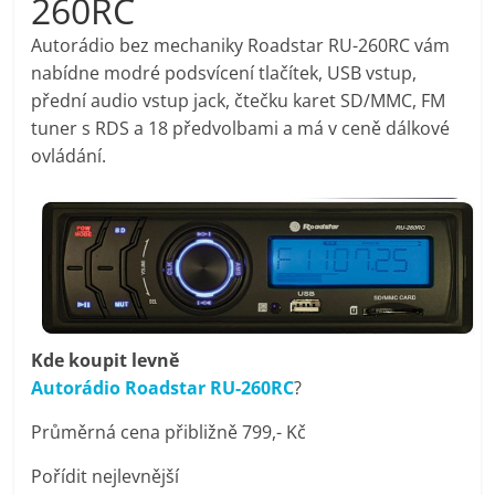
260RC
pračky,
Autorádio bez mechaniky Roadstar RU-260RC vám
nabídne modré podsvícení tlačítek, USB vstup,
televize,
přední audio vstup jack, čtečku karet SD/MMC, FM
tuner s RDS a 18 předvolbami a má v ceně dálkové
notebooky,
ovládání.
mobilní
telefony,
kávovary,
Kde koupit levně
Autorádio Roadstar RU-260RC
?
bazény
Průměrná cena přibližně 799,- Kč
Nejlepší
Pořídit nejlevnější
elektronika