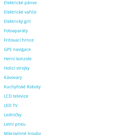
Elektrické pánve
Elektrické vařiče
Elektrický gril
Fotoaparáty
Fritovací hrnce
GPS navigace
Herní konzole
Holicí strojky
Kávovary
Kuchyňské Roboty
LCD televize
LED TV
Ledničky
Letní pneu
Mikrovlnné trouby