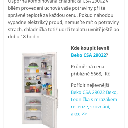
Úsporná kombinovaná chladnička CSA 29002 v
pračky,
bílém provedení uchová vaše potraviny při té
správné teplotě za každou cenu. Pokud náhodou
televize,
vypadne elektrikcý proud, nemusíte mít o potraviny
strach, chladnička totiž udrží teplotu uvnitř ještě po
dobu 18 hodin.
notebooky,
Kde koupit levně
mobilní
Beko CSA 29022
?
Průměrná cena
telefony,
přibližně 5668,- Kč
kávovary,
Pořídit nejlevnější
Beko CSA 29022 Beko,
Lednička s mrazákem
bazény
recenze, srovnání,
akce >>
Nejlepší
elektronika