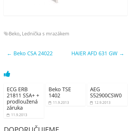
porovnání
Elektro
OK,
recenze,
pračky,
Beko
,
Lednička s mrazákem
televize,
notebooky,
mobilní
←
Beko CSA 24022
HAIER AFD 631 GW
→
telefony,
kávovary,
bazény
ECG ERB
Beko TSE
AEG
21811 SSA+ +
1402
S52900CSW0
prodloužená
11.9.2013
12.9.2013
záruka
11.9.2013
DOPORUČUJEME