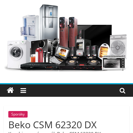
Přeskočit
na
obsah
Elektro
OK
–
nejlepší
elektronika
Sporáky
Beko CSM 62320 DX
porovnání,