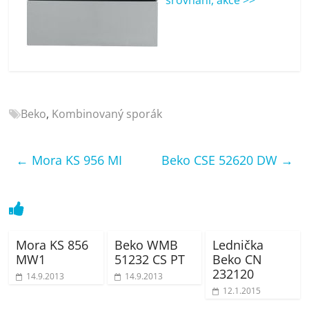
porovnání
Elektro
OK,
recenze,
pračky,
televize,
notebooky,
Beko
,
Kombinovaný sporák
mobilní
telefony,
kávovary,
←
Mora KS 956 MI
Beko CSE 52620 DW
→
bazény
Mora KS 856
Beko WMB
Lednička
MW1
51232 CS PT
Beko CN
232120
14.9.2013
14.9.2013
12.1.2015