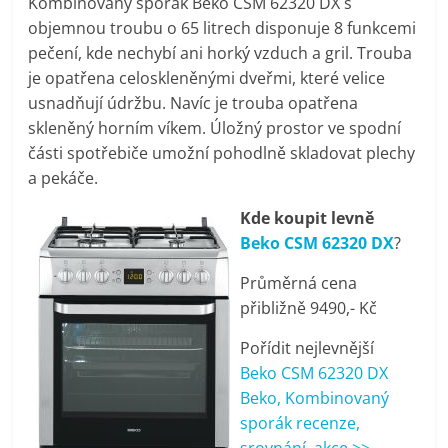
Kombinovaný sporák Beko CSM 62320 DX s
pračky,
objemnou troubu o 65 litrech disponuje 8 funkcemi
pečení, kde nechybí ani horký vzduch a gril. Trouba
televize,
je opatřena celoskleněnými dveřmi, které velice
usnadňují údržbu. Navíc je trouba opatřena
skleněný horním víkem. Úložný prostor ve spodní
notebooky,
části spotřebiče umožní pohodlně skladovat plechy
a pekáče.
mobilní
Kde koupit levně
telefony,
Beko CSM 62320 DX
?
Průměrná cena
kávovary,
přibližně 9490,- Kč
Pořídit nejlevnější
bazény
Beko CSM 62320 DX
Beko, Kombinovaný
Nejlepší
sporák recenze,
elektronika
srovnání, akce >>