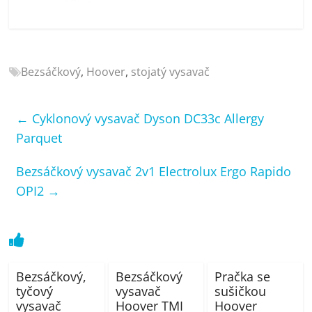
porovnání
Elektro
OK,
recenze,
Bezsáčkový
,
Hoover
,
stojatý vysavač
pračky,
televize,
notebooky,
←
Cyklonový vysavač Dyson DC33c Allergy
mobilní
Parquet
telefony,
kávovary,
Bezsáčkový vysavač 2v1 Electrolux Ergo Rapido
bazény
OPI2
→
Bezsáčkový,
Bezsáčkový
Pračka se
tyčový
vysavač
sušičkou
vysavač
Hoover TMI
Hoover