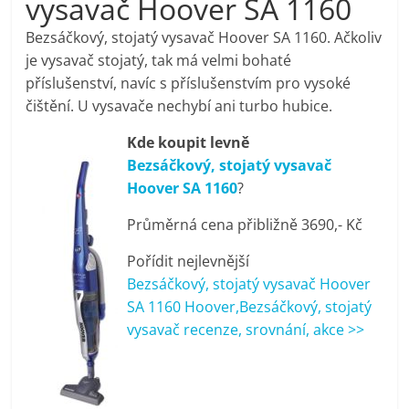
vysavač Hoover SA 1160
pračky,
Bezsáčkový, stojatý vysavač Hoover SA 1160. Ačkoliv
je vysavač stojatý, tak má velmi bohaté
televize,
příslušenství, navíc s příslušenstvím pro vysoké
čištění. U vysavače nechybí ani turbo hubice.
notebooky,
Kde koupit levně
Bezsáčkový, stojatý vysavač
mobilní
Hoover SA 1160
?
telefony,
Průměrná cena přibližně 3690,- Kč
Pořídit nejlevnější
kávovary,
Bezsáčkový, stojatý vysavač Hoover
SA 1160 Hoover,Bezsáčkový, stojatý
bazény
vysavač recenze, srovnání, akce >>
Nejlepší
elektronika