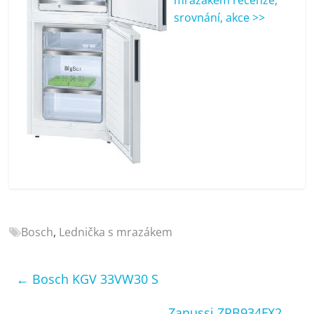
porovnání
srovnání, akce >>
Elektro
OK,
recenze,
pračky,
televize,
notebooky,
mobilní
telefony,
kávovary,
bazény
Bosch
,
Lednička s mrazákem
←
Bosch KGV 33VW30 S
Zanussi ZRB934FX2
→