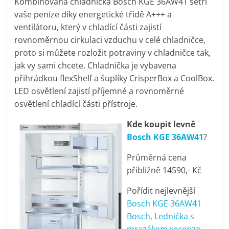
Kombinovaná chladnička Bosch KGE 36AW41 šetří
pračky,
vaše peníze díky energetické třídě A+++ a
ventilátoru, který v chladící části zajistí
televize,
rovnoměrnou cirkulaci vzduchu v celé chladničce,
proto si můžete rozložit potraviny v chladničce tak,
jak vy sami chcete. Chladnička je vybavena
notebooky,
přihrádkou flexShelf a šuplíky CrisperBox a CoolBox.
LED osvětlení zajistí příjemné a rovnoměrné
mobilní
osvětlení chladící části přístroje.
telefony,
Kde koupit levně
Bosch KGE 36AW41
?
kávovary,
Průměrná cena
přibližně 14590,- Kč
bazény
Pořídit nejlevnější
Bosch KGE 36AW41
Nejlepší
Bosch, Lednička s
elektronika
mrazákem recenze,