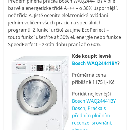
Předem plněná pračka Bosch WAQ24441BY v bílé
pračky,
barvě a energetické třídě A+++ – o 30% úspornější,
než třída A. Jistě oceníte elektronické ovládání
televize,
jedním voličem všech pracích a speciálních
programů. Z funkcí určitě zaujme EcoPerfect –
touto funkcí ušetříte až 30% el. energie nebo funkce
notebooky,
SpeedPerfect – zkrátí dobu praní až o 60%.
mobilní
Kde koupit levně
Bosch WAQ24441BY
?
telefony,
Průměrná cena
přibližně 11751,- Kč
kávovary,
Pořídit nejlevnější
Bosch WAQ24441BY
bazény
Bosch, Pračka s
předním plněním
Nejlepší
recenze, srovnání,
elektronika
akce >>