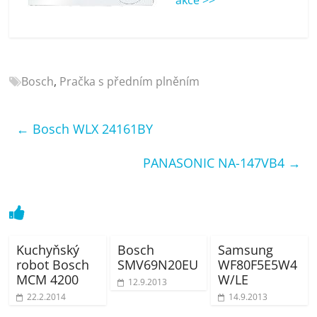
porovnání
Elektro
OK,
recenze,
pračky,
Bosch
,
Pračka s předním plněním
televize,
notebooky,
mobilní
←
Bosch WLX 24161BY
telefony,
kávovary,
PANASONIC NA-147VB4
→
bazény
Kuchyňský
Bosch
Samsung
robot Bosch
SMV69N20EU
WF80F5E5W4
MCM 4200
W/LE
12.9.2013
22.2.2014
14.9.2013