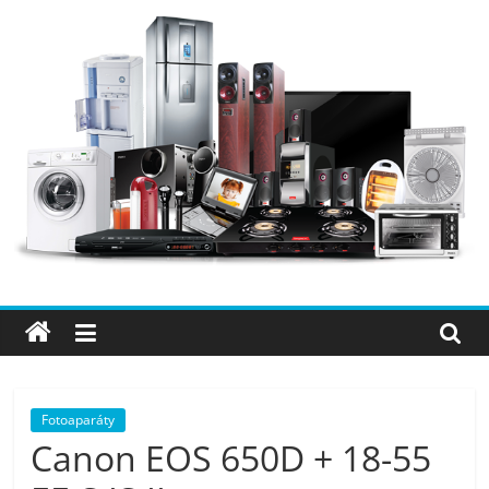
Přeskočit
na
obsah
Elektro
OK
–
nejlepší
elektronika
Fotoaparáty
Canon EOS 650D + 18-55
porovnání,