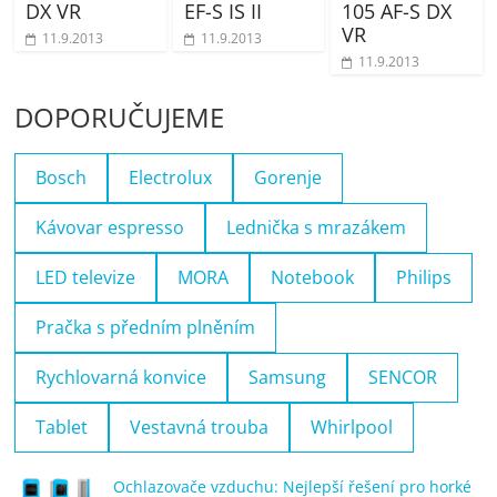
DX VR
EF-S IS II
105 AF-S DX
VR
11.9.2013
11.9.2013
11.9.2013
DOPORUČUJEME
Bosch
Electrolux
Gorenje
Kávovar espresso
Lednička s mrazákem
LED televize
MORA
Notebook
Philips
Pračka s předním plněním
Rychlovarná konvice
Samsung
SENCOR
Tablet
Vestavná trouba
Whirlpool
Ochlazovače vzduchu: Nejlepší řešení pro horké