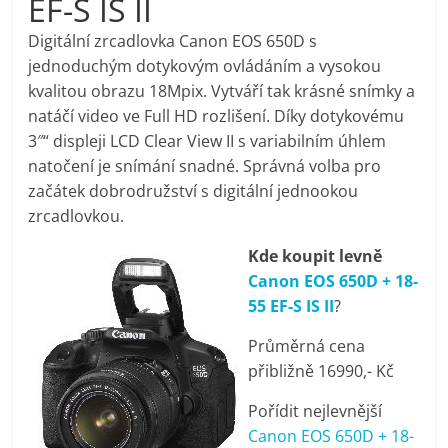
EF-S IS II
pračky,
Digitální zrcadlovka Canon EOS 650D s
jednoduchým dotykovým ovládáním a vysokou
televize,
kvalitou obrazu 18Mpix. Vytváří tak krásné snímky a
natáčí video ve Full HD rozlišení. Díky dotykovému
notebooky,
3″“ displeji LCD Clear View II s variabilním úhlem
natočení je snímání snadné. Správná volba pro
mobilní
začátek dobrodružství s digitální jednookou
zrcadlovkou.
telefony,
Kde koupit levně
Canon EOS 650D + 18-
kávovary,
55 EF-S IS II
?
Průměrná cena
bazény
přibližně 16990,- Kč
Pořídit nejlevnější
Nejlepší
Canon EOS 650D + 18-
elektronika