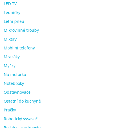
LED TV
Ledničky
Letní pneu
Mikrovlnné trouby
Mixéry
Mobilní telefony
Mrazáky
Myčky
Na motorku
Notebooky
Odšťavňovače
Ostatní do kuchyně
Pračky
Robotický vysavač
Rychlovarné konvice