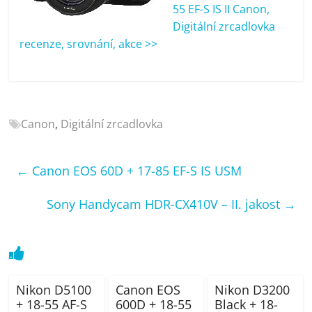
porovnání
55 EF-S IS II Canon,
Elektro
Digitální zrcadlovka
OK,
recenze, srovnání, akce >>
recenze,
pračky,
televize,
notebooky,
Canon
,
Digitální zrcadlovka
mobilní
telefony,
kávovary,
←
Canon EOS 60D + 17-85 EF-S IS USM
bazény
Sony Handycam HDR-CX410V – II. jakost
→
Nikon D5100
Canon EOS
Nikon D3200
+ 18-55 AF-S
600D + 18-55
Black + 18-