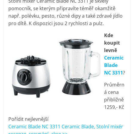
Stolní mixér Ceramic Blade NC 3311 je skvělý
pračky,
pomocník, se kterým připravíte téměř okamžitě
např. polévku, pesto, různé dipy a také zdravé jídlo
televize,
pro dítě. K dispozici jsou 2 rychlosti a pulz.
Kde
notebooky,
koupit
levně
mobilní
Ceramic
Blade
telefony,
NC 3311
?
Průměrn
kávovary,
á cena
přibližně
bazény
1259,- Kč
Pořídit nejlevnější
Nejlepší
Ceramic Blade NC 3311 Ceramic Blade, Stolní mixér
elektronika
recenze, srovnání, akce >>