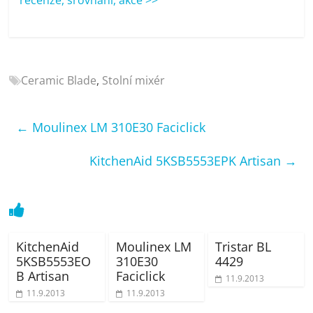
porovnání
Elektro
OK,
recenze,
pračky,
Ceramic Blade
,
Stolní mixér
televize,
notebooky,
mobilní
←
Moulinex LM 310E30 Faciclick
telefony,
kávovary,
KitchenAid 5KSB5553EPK Artisan
→
bazény
KitchenAid
Moulinex LM
Tristar BL
5KSB5553EO
310E30
4429
B Artisan
Faciclick
11.9.2013
11.9.2013
11.9.2013