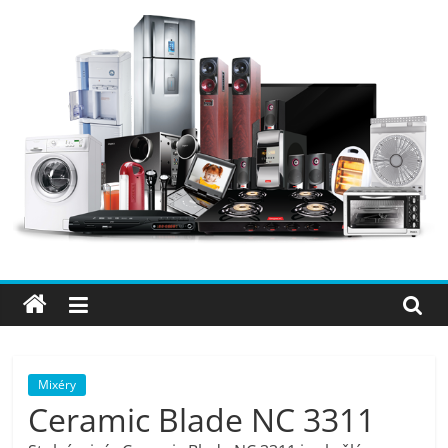
Přeskočit
na
obsah
Elektro
OK
–
nejlepší
elektronika
Mixéry
Ceramic Blade NC 3311
porovnání,