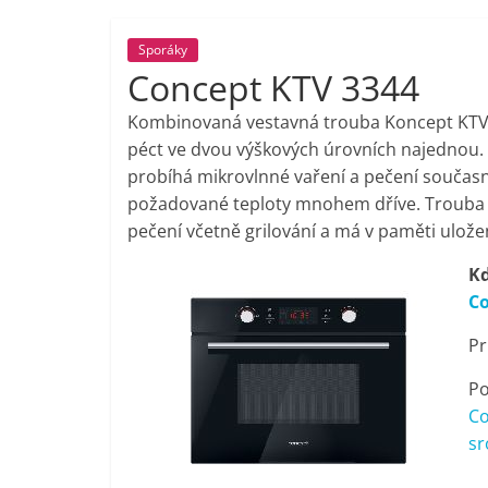
porovnání,
Sporáky
Concept KTV 3344
pračky,
Kombinovaná vestavná trouba Koncept KTV 
televize,
péct ve dvou výškových úrovních najednou. 
probíhá mikrovlnné vaření a pečení součas
požadované teploty mnohem dříve. Trouba 
notebooky,
pečení včetně grilování a má v paměti ulo
mobilní
Kd
Co
telefony,
Pr
kávovary,
Po
Co
sr
bazény