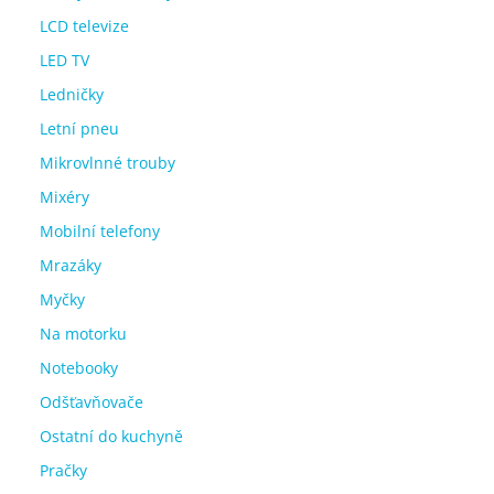
LCD televize
LED TV
Ledničky
Letní pneu
Mikrovlnné trouby
Mixéry
Mobilní telefony
Mrazáky
Myčky
Na motorku
Notebooky
Odšťavňovače
Ostatní do kuchyně
Pračky