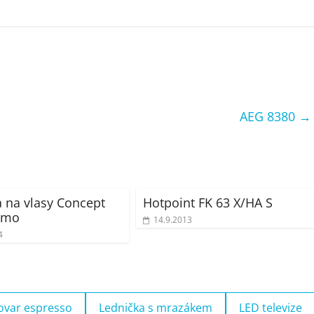
AEG 8380
→
a na vlasy Concept
Hotpoint FK 63 X/HA S
0mo
14.9.2013
4
ovar espresso
Lednička s mrazákem
LED televize