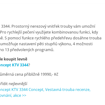
3344. Prostorný nerezový vnitřek trouby vám umožní
Pro rychlejší pečení využijete kombinovanou funkci, kdy
ně. S pomocí funkce rychlého předehřevu dosáhne trouba
umožňuje nastavení pěti stupňů výkonu, 4 možnosti
ženo 13 předvolených programů.
e koupit levně
ncept KTV 3344
?
ůměrná cena přibližně 19990,- Kč
řídit nejlevnější
ncept KTV 3344 Concept, Vestavná trouba recenze,
ovnání, akce >>