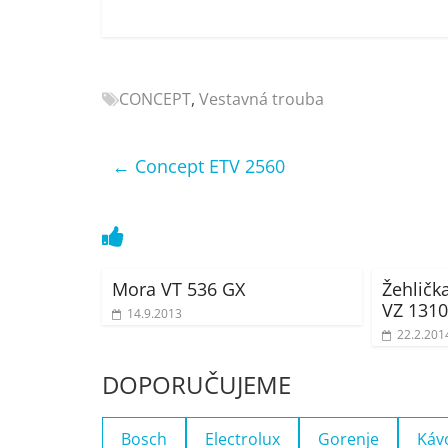
Nejlepší
elektronika
porovnání
Elektro
CONCEPT
,
Vestavná trouba
OK,
recenze,
←
Concept ETV 2560
pračky,
televize,
notebooky,
mobilní
telefony,
kávovary,
Mora VT 536 GX
Žehličk
VZ 131
bazény
14.9.2013
22.2.201
DOPORUČUJEME
Bosch
Electrolux
Gorenje
Káv