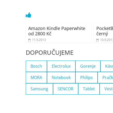
Amazon Kindle Paperwhite
PocketB
od 2800 Kč
černý
11.5.2013
10.9.201
DOPORUČUJEME
Bosch
Electrolux
Gorenje
Káv
MORA
Notebook
Philips
Pračk
Samsung
SENCOR
Tablet
Vest