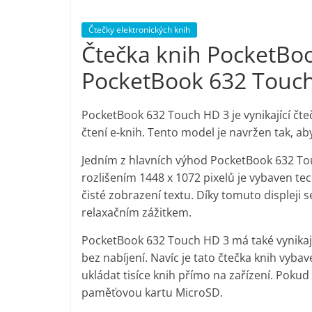
Nejlepší
Čtečky elektronických knih
elektronika
Čtečka knih PocketBo
porovnání
Elektro
PocketBook 632 Touc
OK,
recenze,
PocketBook 632 Touch HD 3 je vynikající čteč
pračky,
televize,
čtení e-knih. Tento model je navržen tak, a
notebooky,
Jedním z hlavních výhod PocketBook 632 Touc
mobilní
rozlišením 1448 x 1072 pixelů je vybaven tec
telefony,
čisté zobrazení textu. Díky tomuto displeji 
kávovary,
relaxačním zážitkem.
bazény
PocketBook 632 Touch HD 3 má také vynikajíc
bez nabíjení. Navíc je tato čtečka knih vyb
ukládat tisíce knih přímo na zařízení. Pokud
paměťovou kartu MicroSD.