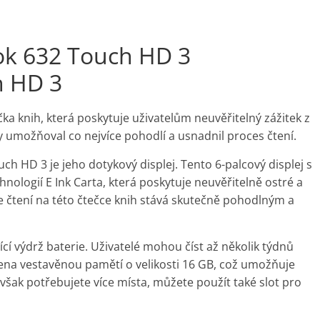
ok 632 Touch HD 3
h HD 3
ka knih, která poskytuje uživatelům neuvěřitelný zážitek z
by umožňoval co nejvíce pohodlí a usnadnil proces čtení.
h HD 3 je jeho dotykový displej. Tento 6-palcový displej s
hnologií E Ink Carta, která poskytuje neuvěřitelně ostré a
se čtení na této čtečce knih stává skutečně pohodlným a
í výdrž baterie. Uživatelé mohou číst až několik týdnů
avena vestavěnou pamětí o velikosti 16 GB, což umožňuje
 však potřebujete více místa, můžete použít také slot pro