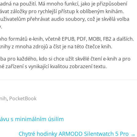
adná na použití. Má mnoho funkcí, jako je přizpůsobení
ávat záložky pro rychlejší přístup k oblíbeným knihám.
živatelům přehrávat audio soubory, což je skvělá volba
.
 formátů e-knih, včetně EPUB, PDF, MOBI, FB2 a dalších.
hy z mnoha zdrojů a číst je na této čtečce knih.
 pro každého, kdo si chce užít skvělé čtení e-knih a pro
é zařízení s vynikající kvalitou zobrazení textu.
nih
,
PocketBook
kávu s minimálním úsilím
Chytré hodinky ARMODD Silentwatch 5 Pro
→