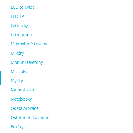
LCD televize
LED TV
Ledničky
Letní pneu
Mikrovlnné trouby
Mixéry
Mobilní telefony
Mrazáky
Myčky
Na motorku
Notebooky
Odšťavňovače
Ostatní do kuchyně
Pračky