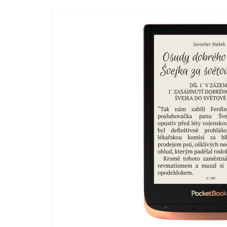
porovnání,
pračky,
televize,
notebooky,
mobilní
telefony,
kávovary,
bazény