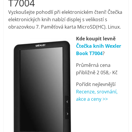
T7004
pračky,
Vyzkoušejte pohodlí při elektronickém čtení! Čtečka
elektronických knih nabízí displej s velikostí s
televize,
obrazovkou 7. Paměťová karta MicroSD(HC). Linux.
Kde koupit levně
notebooky,
Čtečka knih Wexler
Book T7004
?
mobilní
Průměrná cena
telefony,
přibližně 2 058,- Kč
Pořídit nejlevnější
kávovary,
Recenze, srovnání,
akce a ceny >>
bazény
Nejlepší
elektronika