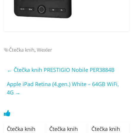
porovnání
Elektro
OK,
recenze,
pračky,
televize,
notebooky,
Čtečka knih
,
Wexler
mobilní
telefony,
kávovary,
←
Čtečka knih PRESTIGIO Nobile PER3884B
bazény
Apple iPad Retina (4.gen.) White – 64GB WiFi,
4G
→
Čtečka knih
Čtečka knih
Čtečka knih