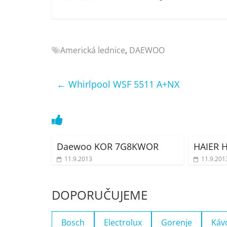
Nejlepší
elektronika
porovnání
Elektro
Americká lednice
,
DAEWOO
OK,
recenze,
←
Whirlpool WSF 5511 A+NX
pračky,
televize,
notebooky,
mobilní
telefony,
kávovary,
Daewoo KOR 7G8KWOR
HAIER 
bazény
11.9.2013
11.9.201
DOPORUČUJEME
Bosch
Electrolux
Gorenje
Káv