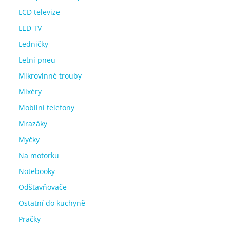
LCD televize
LED TV
Ledničky
Letní pneu
Mikrovlnné trouby
Mixéry
Mobilní telefony
Mrazáky
Myčky
Na motorku
Notebooky
Odšťavňovače
Ostatní do kuchyně
Pračky