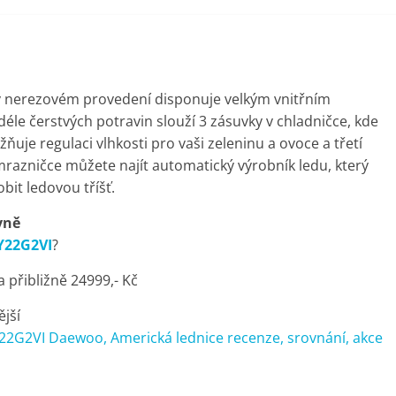
 nerezovém provedení disponuje velkým vnitřním
éle čerstvých potravin slouží 3 zásuvky v chladničce, kde
ňuje regulaci vlhkosti pro vaši zeleninu a ovoce a třetí
mrazničce můžete najít automatický výrobník ledu, který
bit ledovou tříšť.
vně
Y22G2VI
?
přibližně 24999,- Kč
ější
2G2VI Daewoo, Americká lednice recenze, srovnání, akce