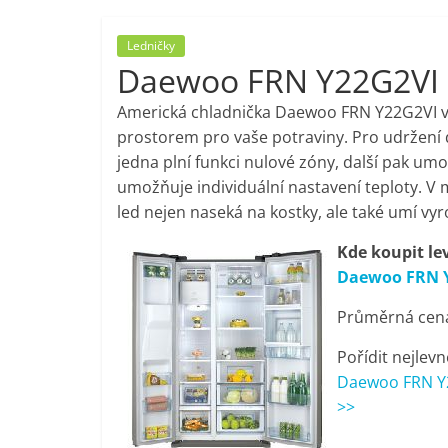
porovnání,
Ledničky
Daewoo FRN Y22G2VI
pračky,
Americká chladnička Daewoo FRN Y22G2VI v
televize,
prostorem pro vaše potraviny. Pro udržení d
jedna plní funkci nulové zóny, další pak umož
umožňuje individuální nastavení teploty. V 
notebooky,
led nejen naseká na kostky, ale také umí vyro
mobilní
Kde koupit le
Daewoo FRN 
telefony,
Průměrná cena 
kávovary,
Pořídit nejlevn
Daewoo FRN Y2
>>
bazény