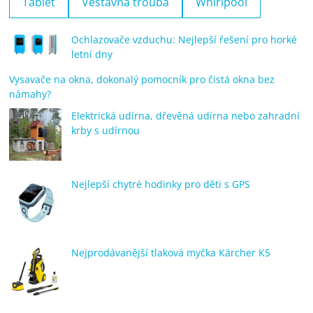
Tablet
Vestavná trouba
Whirlpool
Ochlazovače vzduchu: Nejlepší řešení pro horké
letní dny
Vysavače na okna, dokonalý pomocník pro čistá okna bez
námahy?
Elektrická udírna, dřevěná udírna nebo zahradní
krby s udírnou
Nejlepší chytré hodinky pro děti s GPS
Nejprodávanější tlaková myčka Kärcher K5