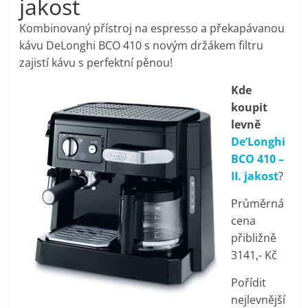
jakost
pračky,
Kombinovaný přístroj na espresso a překapávanou
kávu DeLonghi BCO 410 s novým držákem filtru
televize,
zajistí kávu s perfektní pěnou!
Kde
notebooky,
koupit
levně
mobilní
De’Longhi
BCO 410 –
telefony,
II. jakost
?
Průměrná
kávovary,
cena
přibližně
bazény
3141,- Kč
Pořídit
Nejlepší
nejlevnější
elektronika