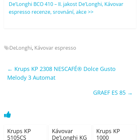
porovnání
De’Longhi BCO 410 – II. jakost De’Longhi, Kávovar
Elektro
espresso recenze, srovnání, akce >>
OK,
recenze,
pračky,
televize,
DeLonghi
,
Kávovar espresso
notebooky,
mobilní
telefony,
←
Krups KP 2308 NESCAFÉ® Dolce Gusto
kávovary,
Melody 3 Automat
bazény
GRAEF ES 85
→
Krups KP
Kávovar
Krups KP
5105CS
De’Longhi KG
1000