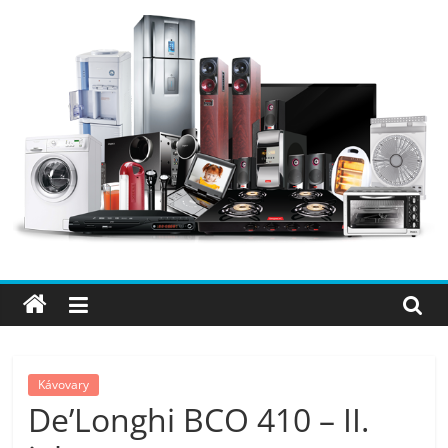
Přeskočit
na
obsah
Elektro
OK
–
nejlepší
elektronika
Kávovary
De’Longhi BCO 410 – II.
porovnání,