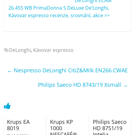
De’Longhi ECAM
porovnání
26.455 WB PrimaDonna S DeLuxe De’Longhi,
Elektro
Kávovar espresso recenze, srovnání, akce >>
OK,
recenze,
pračky,
televize,
notebooky,
DeLonghi
,
Kávovar espresso
mobilní
telefony,
kávovary,
←
Nespresso DeLonghi CitiZ&Milk EN266.CWAE
bazény
Philips Saeco HD 8743/19 Xsmall
→
Krups EA
Krups KP
Philips Saeco
8019
1000
HD 8751/19
NESCAFÉ®
Intelia