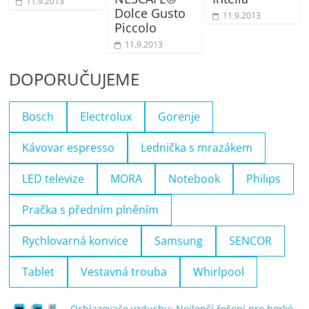
11.9.2013
Dolce Gusto
11.9.2013
Piccolo
11.9.2013
DOPORUČUJEME
Bosch
Electrolux
Gorenje
Kávovar espresso
Lednička s mrazákem
LED televize
MORA
Notebook
Philips
Pračka s předním plněním
Rychlovarná konvice
Samsung
SENCOR
Tablet
Vestavná trouba
Whirlpool
Ochlazovače vzduchu: Nejlepší řešení pro horké