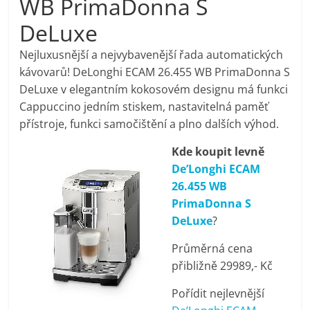
WB PrimaDonna S
pračky,
DeLuxe
televize,
Nejluxusnější a nejvybavenější řada automatických
kávovarů! DeLonghi ECAM 26.455 WB PrimaDonna S
DeLuxe v elegantním kokosovém designu má funkci
notebooky,
Cappuccino jedním stiskem, nastavitelná paměť
přístroje, funkci samočištění a plno dalších výhod.
mobilní
Kde koupit levně
telefony,
De’Longhi ECAM
26.455 WB
PrimaDonna S
kávovary,
DeLuxe
?
bazény
Průměrná cena
přibližně 29989,- Kč
Nejlepší
Pořídit nejlevnější
elektronika