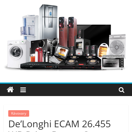
Přeskočit
na
obsah
Elektro
OK
–
nejlepší
elektronika
Kávovary
De’Longhi ECAM 26.455
porovnání,