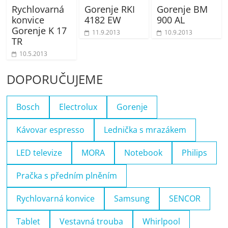
Rychlovarná
Gorenje RKI
Gorenje BM
konvice
4182 EW
900 AL
Gorenje K 17
11.9.2013
10.9.2013
TR
10.5.2013
DOPORUČUJEME
Bosch
Electrolux
Gorenje
Kávovar espresso
Lednička s mrazákem
LED televize
MORA
Notebook
Philips
Pračka s předním plněním
Rychlovarná konvice
Samsung
SENCOR
Tablet
Vestavná trouba
Whirlpool