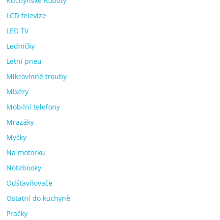
Kuchyňské Roboty
LCD televize
LED TV
Ledničky
Letní pneu
Mikrovlnné trouby
Mixéry
Mobilní telefony
Mrazáky
Myčky
Na motorku
Notebooky
Odšťavňovače
Ostatní do kuchyně
Pračky