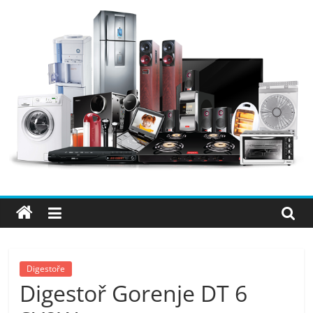
Přeskočit
na
obsah
Elektro
OK
–
nejlepší
elektronika
Digestoře
Digestoř Gorenje DT 6
porovnání,