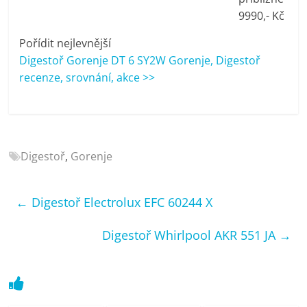
porovnání
9990,- Kč
Elektro
OK,
Pořídit nejlevnější
recenze,
Digestoř Gorenje DT 6 SY2W Gorenje, Digestoř
pračky,
recenze, srovnání, akce >>
televize,
notebooky,
mobilní
telefony,
Digestoř
,
Gorenje
kávovary,
bazény
←
Digestoř Electrolux EFC 60244 X
Digestoř Whirlpool AKR 551 JA
→