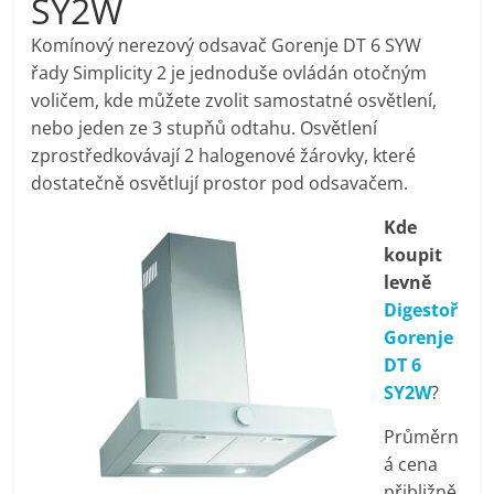
SY2W
pračky,
Komínový nerezový odsavač Gorenje DT 6 SYW
řady Simplicity 2 je jednoduše ovládán otočným
televize,
voličem, kde můžete zvolit samostatné osvětlení,
nebo jeden ze 3 stupňů odtahu. Osvětlení
notebooky,
zprostředkovávají 2 halogenové žárovky, které
dostatečně osvětlují prostor pod odsavačem.
mobilní
Kde
koupit
telefony,
levně
Digestoř
kávovary,
Gorenje
DT 6
bazény
SY2W
?
Průměrn
Nejlepší
á cena
elektronika
přibližně