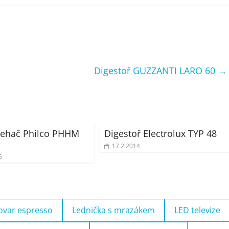
Digestoř GUZZANTI LARO 60
→
lehač Philco PHHM
Digestoř Electrolux TYP 48
17.2.2014
5
ovar espresso
Lednička s mrazákem
LED televize