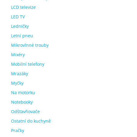
LCD televize
LED TV
Ledničky
Letní pneu
Mikrovlnné trouby
Mixéry
Mobilní telefony
Mrazáky
Myčky
Na motorku
Notebooky
Odšťavňovače
Ostatní do kuchyně
Pračky