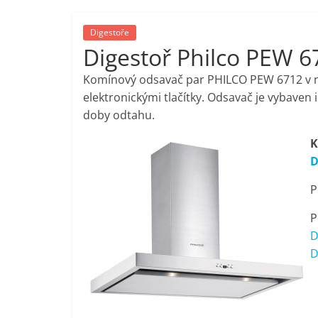
porovnání,
Digestoře
Digestoř Philco PEW 67
pračky,
Komínový odsavač par PHILCO PEW 6712 v n
televize,
elektronickými tlačítky. Odsavač je vybaven
doby odtahu.
notebooky,
K
D
mobilní
P
telefony,
P
D
kávovary,
D
bazény