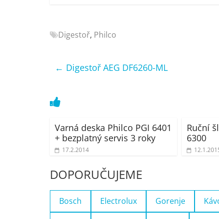
Nejlepší
elektronika
porovnání
Digestoř
,
Philco
Elektro
OK,
←
Digestoř AEG DF6260-ML
recenze,
pračky,
televize,
notebooky,
mobilní
Varná deska Philco PGI 6401
Ruční š
telefony,
+ bezplatný servis 3 roky
6300
kávovary,
17.2.2014
12.1.201
bazény
DOPORUČUJEME
Bosch
Electrolux
Gorenje
Káv