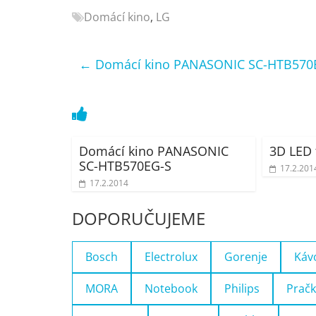
Nejlepší
Domácí kino
,
LG
elektronika
porovnání
←
Domácí kino PANASONIC SC-HTB570
Elektro
OK,
recenze,
pračky,
televize,
Domácí kino PANASONIC
3D LED 
notebooky,
SC-HTB570EG-S
mobilní
17.2.201
telefony,
17.2.2014
kávovary,
DOPORUČUJEME
bazény
Bosch
Electrolux
Gorenje
Káv
MORA
Notebook
Philips
Pračk