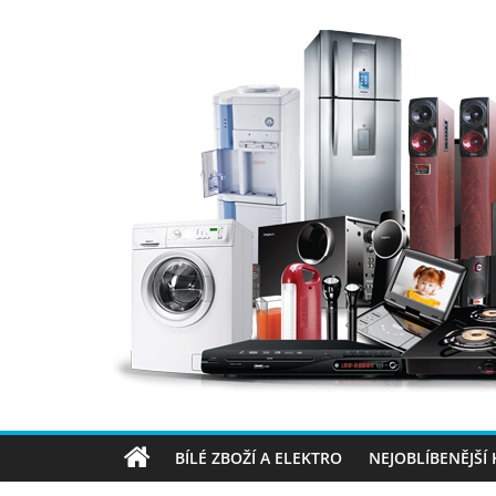
Přeskočit
na
obsah
Elektro
OK
–
nejlepší
BÍLÉ ZBOŽÍ A ELEKTRO
NEJOBLÍBENĚJŠÍ
elektronika