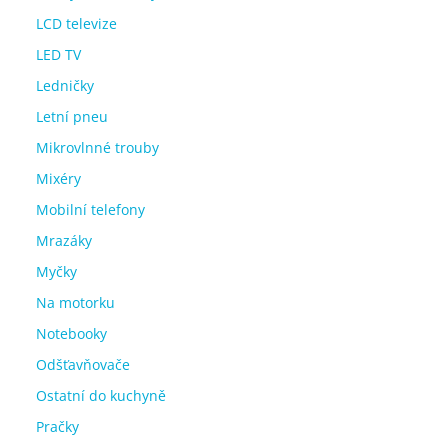
LCD televize
LED TV
Ledničky
Letní pneu
Mikrovlnné trouby
Mixéry
Mobilní telefony
Mrazáky
Myčky
Na motorku
Notebooky
Odšťavňovače
Ostatní do kuchyně
Pračky