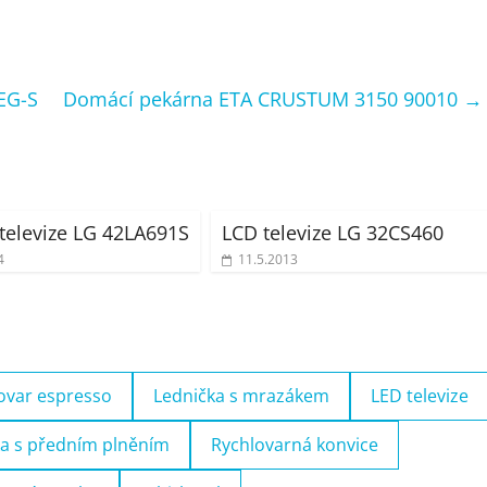
EG-S
Domácí pekárna ETA CRUSTUM 3150 90010
→
televize LG 42LA691S
LCD televize LG 32CS460
4
11.5.2013
ovar espresso
Lednička s mrazákem
LED televize
a s předním plněním
Rychlovarná konvice