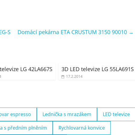
EG-S
Domácí pekárna ETA CRUSTUM 3150 90010
→
televize LG 42LA667S
3D LED televize LG 55LA691S
4
17.2.2014
ovar espresso
Lednička s mrazákem
LED televize
a s předním plněním
Rychlovarná konvice