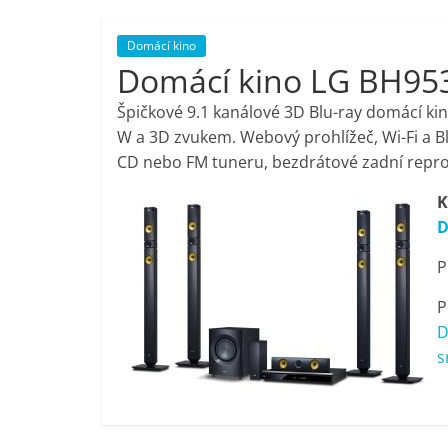
porovnání,
Domácí kino
Domácí kino LG BH9
pračky,
Špičkové 9.1 kanálové 3D Blu-ray domácí ki
televize,
W a 3D zvukem. Webový prohlížeč, Wi-Fi a B
CD nebo FM tuneru, bezdrátové zadní repr
notebooky,
K
D
mobilní
P
telefony,
P
D
kávovary,
s
bazény