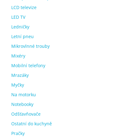
LCD televize
LED TV
Ledničky
Letní pneu
Mikrovlnné trouby
Mixéry
Mobilní telefony
Mrazáky
Myčky
Na motorku
Notebooky
Odšťavňovače
Ostatní do kuchyně
Pračky