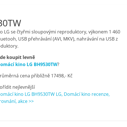
530TW
no LG se čtyřmi sloupovými reproduktory, výkonem 1 460
luetooh, USB přehrávání (AVI, MKV), nahrávání na USB z
oduktory.
de koupit levně
omácí kino LG BH9530TW
?
růměrná cena přibližně 17498,- Kč
ořídit nejlevnější
omácí kino LG BH9530TW LG, Domácí kino recenze,
rovnání, akce >>