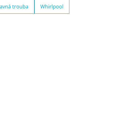
avná trouba
Whirlpool