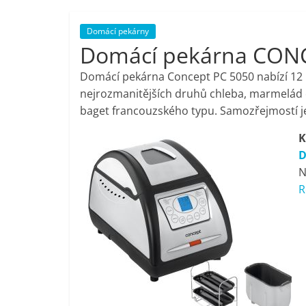
porovnání,
Domácí pekárny
Domácí pekárna CON
pračky,
Domácí pekárna Concept PC 5050 nabízí 12
televize,
nejrozmanitějších druhů chleba, marmelád č
baget francouzského typu. Samozřejmostí je
notebooky,
K
D
mobilní
N
R
telefony,
kávovary,
bazény