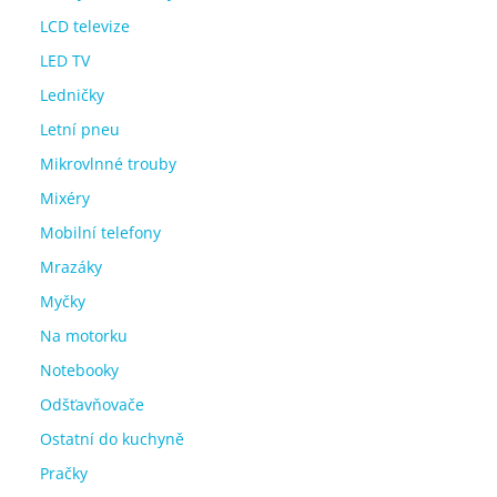
LCD televize
LED TV
Ledničky
Letní pneu
Mikrovlnné trouby
Mixéry
Mobilní telefony
Mrazáky
Myčky
Na motorku
Notebooky
Odšťavňovače
Ostatní do kuchyně
Pračky