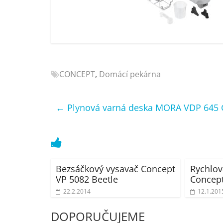
Nejlepší
elektronika
porovnání
Elektro
OK,
recenze,
CONCEPT
,
Domácí pekárna
pračky,
televize,
notebooky,
←
Plynová varná deska MORA VDP 645
mobilní
telefony,
kávovary,
bazény
Bezsáčkový vysavač Concept
Rychlov
VP 5082 Beetle
Concept
22.2.2014
12.1.201
DOPORUČUJEME