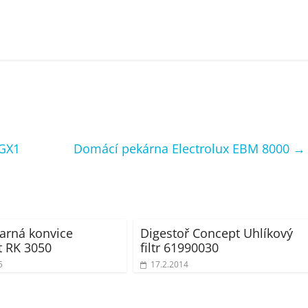
 GX1
Domácí pekárna Electrolux EBM 8000
→
arná konvice
Digestoř Concept Uhlíkový
 RK 3050
filtr 61990030
5
17.2.2014