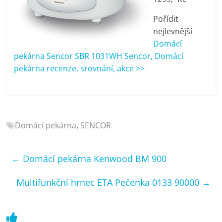
porovnání
Elektro
Pořídit
OK,
nejlevnější
recenze,
Domácí
pračky,
pekárna Sencor SBR 1031WH Sencor, Domácí
televize,
pekárna recenze, srovnání, akce >>
notebooky,
mobilní
telefony,
kávovary,
bazény
Domácí pekárna
,
SENCOR
←
Domácí pekárna Kenwood BM 900
Multifunkční hrnec ETA Pečenka 0133 90000
→