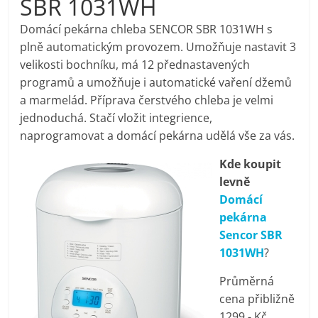
SBR 1031WH
pračky,
Domácí pekárna chleba SENCOR SBR 1031WH s
plně automatickým provozem. Umožňuje nastavit 3
televize,
velikosti bochníku, má 12 přednastavených
programů a umožňuje i automatické vaření džemů
notebooky,
a marmelád. Příprava čerstvého chleba je velmi
jednoduchá. Stačí vložit integrience,
mobilní
naprogramovat a domácí pekárna udělá vše za vás.
Kde koupit
telefony,
levně
Domácí
kávovary,
pekárna
Sencor SBR
bazény
1031WH
?
Průměrná
Nejlepší
cena přibližně
elektronika
1299,- Kč