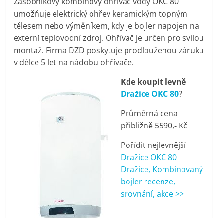
Zásobníkový kombinový ohřívač vody OKC 80
pračky,
umožňuje elektrický ohřev keramickým topným
tělesem nebo výměníkem, kdy je bojler napojen na
televize,
externí teplovodní zdroj. Ohřívač je určen pro svilou
montáž. Firma DZD poskytuje prodlouženou záruku
v délce 5 let na nádobu ohřívače.
notebooky,
Kde koupit levně
mobilní
Dražice OKC 80
?
Průměrná cena
telefony,
přibližně 5590,- Kč
kávovary,
Pořídit nejlevnější
Dražice OKC 80
Dražice, Kombinovaný
bazény
bojler recenze,
srovnání, akce >>
Nejlepší
elektronika