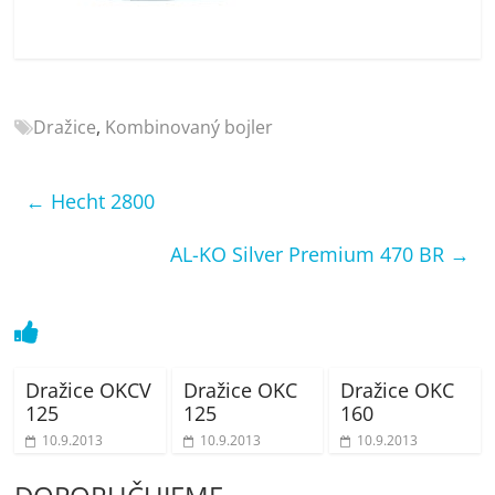
porovnání
Elektro
OK,
recenze,
pračky,
Dražice
,
Kombinovaný bojler
televize,
notebooky,
mobilní
←
Hecht 2800
telefony,
kávovary,
AL-KO Silver Premium 470 BR
→
bazény
Dražice OKCV
Dražice OKC
Dražice OKC
125
125
160
10.9.2013
10.9.2013
10.9.2013