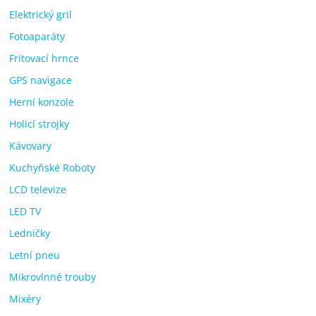
Elektrický gril
Fotoaparáty
Fritovací hrnce
GPS navigace
Herní konzole
Holicí strojky
Kávovary
Kuchyňské Roboty
LCD televize
LED TV
Ledničky
Letní pneu
Mikrovlnné trouby
Mixéry