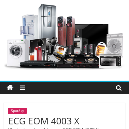
Přeskočit
na
obsah
Elektro
OK
–
nejlepší
elektronika
Sporáky
ECG EOM 4003 X
porovnání,