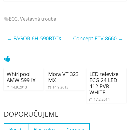
porovnání
Elektro
OK,
ECG
,
Vestavná trouba
recenze,
pračky,
←
FAGOR 6H-590BTCX
Concept ETV 8660
→
televize,
notebooky,
mobilní
telefony,
kávovary,
bazény
Whirlpool
Mora VT 323
LED televize
AMW 599 IX
MX
ECG 24 LED
412 PVR
14.9.2013
14.9.2013
WHITE
17.2.2014
DOPORUČUJEME
Bosch
Electrolux
Gorenje