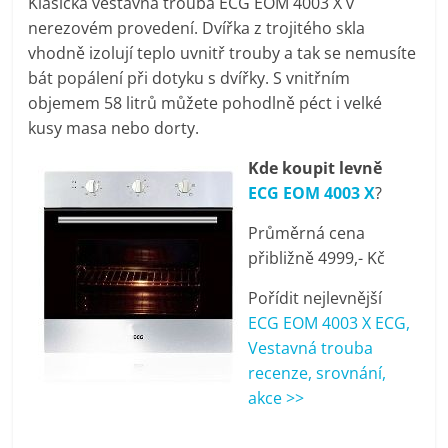
Klasická vestavná trouba ECG EOM 4003 X v
pračky,
nerezovém provedení. Dvířka z trojitého skla
vhodně izolují teplo uvnitř trouby a tak se nemusíte
televize,
bát popálení při dotyku s dvířky. S vnitřním
objemem 58 litrů můžete pohodlně péct i velké
kusy masa nebo dorty.
notebooky,
Kde koupit levně
mobilní
ECG EOM 4003 X
?
Průměrná cena
telefony,
přibližně 4999,- Kč
kávovary,
Pořídit nejlevnější
ECG EOM 4003 X ECG,
Vestavná trouba
bazény
recenze, srovnání,
akce >>
Nejlepší
elektronika