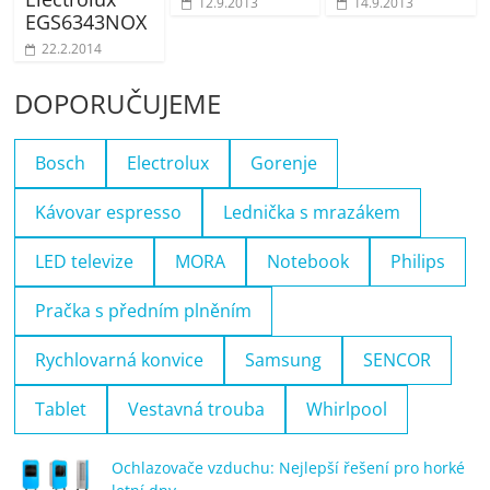
12.9.2013
14.9.2013
EGS6343NOX
22.2.2014
DOPORUČUJEME
Bosch
Electrolux
Gorenje
Kávovar espresso
Lednička s mrazákem
LED televize
MORA
Notebook
Philips
Pračka s předním plněním
Rychlovarná konvice
Samsung
SENCOR
Tablet
Vestavná trouba
Whirlpool
Ochlazovače vzduchu: Nejlepší řešení pro horké