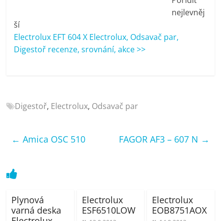
porovnání
nejlevněj
Elektro
ší
OK,
Electrolux EFT 604 X Electrolux, Odsavač par,
recenze,
Digestoř recenze, srovnání, akce >>
pračky,
televize,
notebooky,
mobilní
telefony,
Digestoř
,
Electrolux
,
Odsavač par
kávovary,
bazény
←
Amica OSC 510
FAGOR AF3 – 607 N
→
Plynová
Electrolux
Electrolux
varná deska
ESF6510LOW
EOB8751AOX
Electrolux