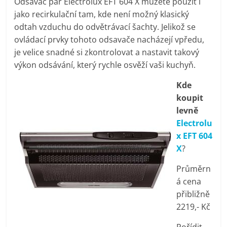
Odsavač par Electrolux EFT 604 X můžete použít i
pračky,
jako recirkulační tam, kde není možný klasický
odtah vzduchu do odvětrávací šachty. Jelikož se
televize,
ovládací prvky tohoto odsavače nacházejí vpředu,
je velice snadné si zkontrolovat a nastavit takový
výkon odsávání, který rychle osvěží vaši kuchyň.
notebooky,
Kde
mobilní
koupit
levně
telefony,
Electrolu
x EFT 604
X
?
kávovary,
Průměrn
bazény
á cena
přibližně
2219,- Kč
Nejlepší
elektronika
Pořídit