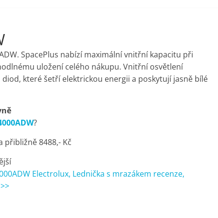
W
DW. SpacePlus nabízí maximální vnitřní kapacitu při
dlnému uložení celého nákupu. Vnitřní osvětlení
iod, které šetří elektrickou energii a poskytují jasně bílé
vně
N4000ADW
?
přibližně 8488,- Kč
ější
4000ADW Electrolux, Lednička s mrazákem recenze,
 >>