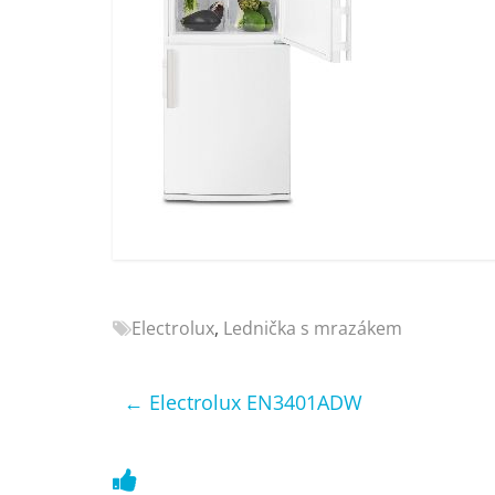
Nejlepší
elektronika
porovnání
Elektro
OK,
recenze,
pračky,
televize,
notebooky,
mobilní
telefony,
kávovary,
Electrolux
,
Lednička s mrazákem
bazény
←
Electrolux EN3401ADW