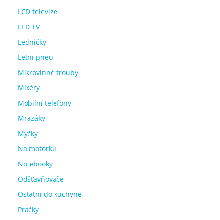
LCD televize
LED TV
Ledničky
Letní pneu
Mikrovlnné trouby
Mixéry
Mobilní telefony
Mrazáky
Myčky
Na motorku
Notebooky
Odšťavňovače
Ostatní do kuchyně
Pračky