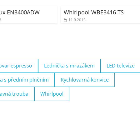
olux EN3400ADW
Whirlpool WBE3416 TS
3
11.9.2013
ovar espresso
Lednička s mrazákem
LED televize
a s předním plněním
Rychlovarná konvice
avná trouba
Whirlpool