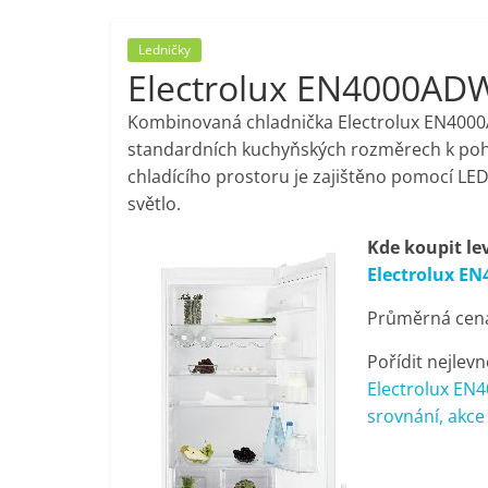
porovnání,
Ledničky
Electrolux EN4000AD
pračky,
Kombinovaná chladnička Electrolux EN4000A
televize,
standardních kuchyňských rozměrech k poho
chladícího prostoru je zajištěno pomocí LED d
světlo.
notebooky,
Kde koupit le
mobilní
Electrolux E
Průměrná cena 
telefony,
Pořídit nejlevn
kávovary,
Electrolux EN
srovnání, akce
bazény