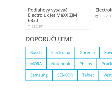
Podlahový vysavač
Electr
Electrolux Jet MaXX ZJM
11.9.201
6830
22.2.2014
DOPORUČUJEME
Bosch
Electrolux
Gorenje
Káv
MORA
Notebook
Philips
Pračk
Samsung
SENCOR
Tablet
Vest