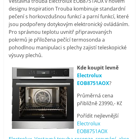
Vestavná trouba Electrolux EOB8751AOX v novém
pračky,
designu Inspiration Trouba kombinuje standardní
pečení s horkovzdušnou funkcí a parní funkcí, které
televize,
jsou podpořeny dotykovým elektronický ovládáním.
Pro správnou teplotu uvnitř připravovaných
pokrmů je přiložena pečící termosonda a
notebooky,
pohodlnou manipulaci s plechy zajistí teleskopické
výsuvy plechů.
mobilní
Kde koupit levně
telefony,
Electrolux
EOB8751AOX
?
kávovary,
Průměrná cena
přibližně 23990,- Kč
bazény
Pořídit nejlevnější
Electrolux
Nejlepší
EOB8751AOX
elektronika
Electrolux, Vestavná trouba recenze, srovnání, akce