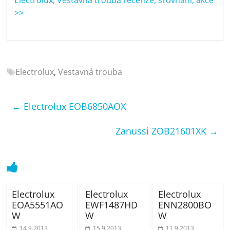
porovnání
>>
Elektro
OK,
recenze,
pračky,
televize,
Electrolux
,
Vestavná trouba
notebooky,
mobilní
telefony,
←
Electrolux EOB6850AOX
kávovary,
bazény
Zanussi ZOB21601XK
→
Electrolux
Electrolux
Electrolux
EOA5551AO
EWF1487HD
ENN2800BO
W
W
W
14.9.2013
15.9.2013
11.9.2013