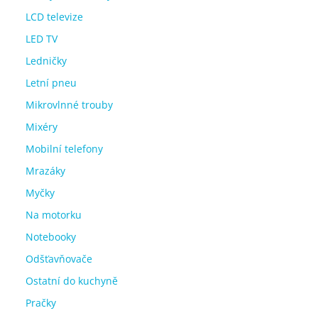
LCD televize
LED TV
Ledničky
Letní pneu
Mikrovlnné trouby
Mixéry
Mobilní telefony
Mrazáky
Myčky
Na motorku
Notebooky
Odšťavňovače
Ostatní do kuchyně
Pračky