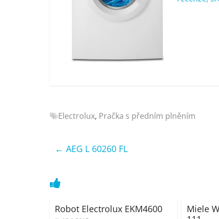
Nejlepší
elektronika
porovnání
Elektro
OK,
recenze,
pračky,
televize,
notebooky,
Electrolux
,
Pračka s předním plněním
mobilní
telefony,
kávovary,
←
AEG L 60260 FL
bazény
Robot Electrolux EKM4600
Miele W