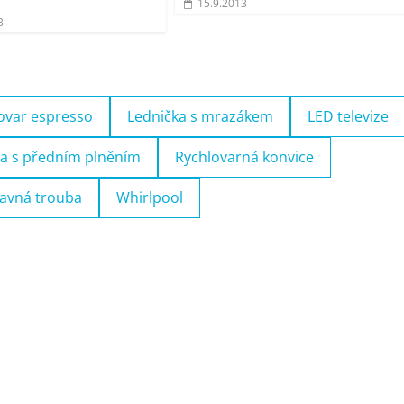
15.9.2013
3
ovar espresso
Lednička s mrazákem
LED televize
a s předním plněním
Rychlovarná konvice
avná trouba
Whirlpool