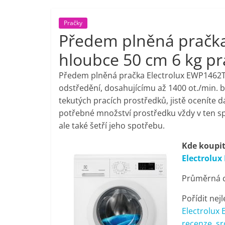
porovnání,
Pračky
Předem plněná pračk
pračky,
hloubce 50 cm 6 kg pr
televize,
Předem plněná pračka Electrolux EWP1462TD
odstředění, dosahujícímu až 1400 ot./min. bu
notebooky,
tekutých pracích prostředků, jistě oceníte 
potřebné množství prostředku vždy v ten spr
mobilní
ale také šetří jeho spotřebu.
Kde koupit
telefony,
Electrolu
kávovary,
Průměrná ce
Pořídit nejl
bazény
Electrolux
recenze, sr