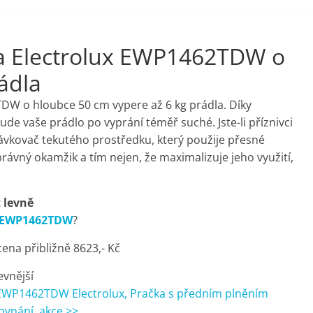
a Electrolux EWP1462TDW o
ádla
W o hloubce 50 cm vypere až 6 kg prádla. Díky
de vaše prádlo po vyprání téměř suché. Jste-li příznivci
dávkovač tekutého prostředku, který použije přesné
ávný okamžik a tím nejen, že maximalizuje jeho využití,
 levně
x EWP1462TDW
?
na přibližně 8623,- Kč
evnější
 EWP1462TDW Electrolux, Pračka s předním plněním
ovnání, akce >>