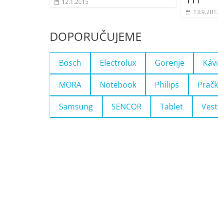
111
12.1.2015
13.9.201
DOPORUČUJEME
Bosch
Electrolux
Gorenje
Káv
MORA
Notebook
Philips
Pračk
Samsung
SENCOR
Tablet
Vest